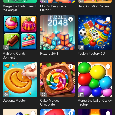
60
63
Merge the birds: Reach
Mom's Designer -
Relaxing Mini Games
the eagle!
Match 3
55
58
Mahjong Candy
Puzzle 2048
Fusion Factory 3D
Connect
60
39
37
Dalgona Master
Cake Merge:
Merge the balls: Candy
Chocolate
Factory