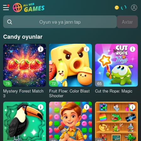
Axtar
Oyun və ya janrı tap
Candy oyunlar
75
72
65
Mystery Forest Match
Fruit Flow: Color Blast
Cut the Rope: Magic
3
Shooter