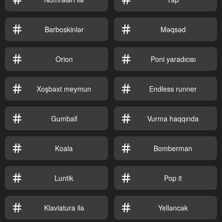
Barboskinlər
Məqsəd
Orion
Poni yaradıcısı
Xoşbəxt meymun
Endless runner
Gumball
Vurma haqqında
Koala
Bomberman
Luntik
Pop it
Klaviatura ilə
Yelləncək