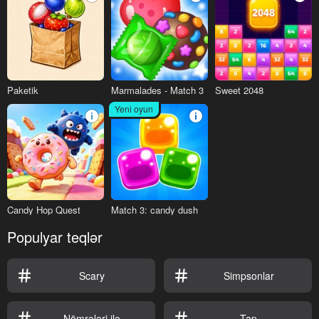
Paketik
Marmalades - Match 3
Sweet 2048
Yeni oyun
Candy Hop Quest
Match 3: candy dush
Populyar teqlər
Scary
Simpsonlar
Nömrələri ilə
Tap