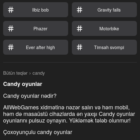
Ilbiz bob
Gravity falls
Phazer
Motorbike
Ever after high
Timsah svompi
Bütün teqlər
candy
Candy oyunlar
Candy oyunlar nədir?
AllWebGames xidmətinə nəzər salın və həm mobil,
həm də masaüstü cihazlarda ən yaxşı Candy oyunlar
oyunlarını pulsuz oynayın. Yükləmək tələb olunmur!
Çoxoyunçulu candy oyunlar