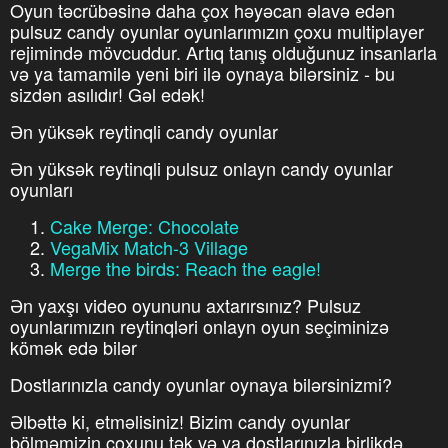
Oyun təcrübəsinə daha çox həyəcan əlavə edən
pulsuz candy oyunlar oyunlarımızın çoxu multiplayer
rejimində mövcuddur. Artıq tanış olduğunuz insanlarla
və ya tamamilə yeni biri ilə oynaya bilərsiniz - bu
sizdən asılıdır! Gəl edək!
Ən yüksək reytinqli candy oyunlar
Ən yüksək reytinqli pulsuz onlayn candy oyunlar
oyunları
Cake Merge: Chocolate
VegaMix Match-3 Village
Merge the birds: Reach the eagle!
Ən yaxşı video oyununu axtarırsınız? Pulsuz
oyunlarımızın reytinqləri onlayn oyun seçiminizə
kömək edə bilər
Dostlarınızla candy oyunlar oynaya bilərsinizmi?
Əlbəttə ki, etməlisiniz! Bizim candy oyunlar
bölməmizin çoxunu tək və ya dostlarınızla birlikdə