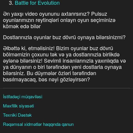
Battle for Evolution
Ən yaxşı video oyununu axtarırsınız? Pulsuz
oyunlarımızın reytinqləri onlayn oyun seçiminizə
kömək edə bilər
Dostlarınızla oyunlar buz dövrü oynaya bilərsinizmi?
Əlbəttə ki, etməlisiniz! Bizim oyunlar buz dövrü
bölməmizin çoxunu tək və ya dostlarınızla birlikdə
əylənə bilərsiniz! Sevimli insanlarınızla yaxınlıqda və
ya dünyanın o biri tərəfindən yeni dostlarla oynaya
bilərsiniz. Bu düymələr özləri tərəfindən
basılmayacaq, bəs nəyi gözləyirsən?
İstifadəçi müqaviləsi
Məxfilik siyasəti
Texniki Dəstək
Rəqəmsal xidmətlər haqqında qanun