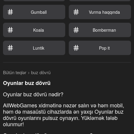
Gumball
Vurma haqqında
Koala
Bomberman
Luntik
Pop it
Bütün teqlər
buz dövrü
Oyunlar buz dövrü
Oyunlar buz dövrü nədir?
AllWebGames xidmətinə nəzər salın və həm mobil,
həm də masaüstü cihazlarda ən yaxşı Oyunlar buz
dövrü oyunlarını pulsuz oynayın. Yükləmək tələb
olunmur!