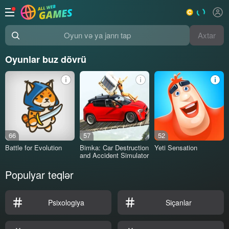
Axtar
Oyun və ya janrı tap
Oyunlar buz dövrü
66
57
52
Battle for Evolution
Bimka: Car Destruction
Yeti Sensation
and Accident Simulator
Populyar teqlər
Psixologiya
Siçanlar