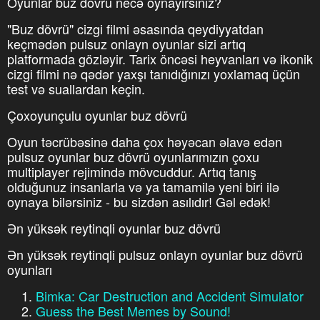
Oyunlar buz dövrü necə oynayırsınız?
"Buz dövrü" cizgi filmi əsasında qeydiyyatdan
keçmədən pulsuz onlayn oyunlar sizi artıq
platformada gözləyir. Tarix öncəsi heyvanları və ikonik
cizgi filmi nə qədər yaxşı tanıdığınızı yoxlamaq üçün
test və suallardan keçin.
Çoxoyunçulu oyunlar buz dövrü
Oyun təcrübəsinə daha çox həyəcan əlavə edən
pulsuz oyunlar buz dövrü oyunlarımızın çoxu
multiplayer rejimində mövcuddur. Artıq tanış
olduğunuz insanlarla və ya tamamilə yeni biri ilə
oynaya bilərsiniz - bu sizdən asılıdır! Gəl edək!
Ən yüksək reytinqli oyunlar buz dövrü
Ən yüksək reytinqli pulsuz onlayn oyunlar buz dövrü
oyunları
Bimka: Car Destruction and Accident Simulator
Guess the Best Memes by Sound!