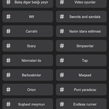
Balıq digər balığı yeyir
Video oyunlar
Wtf
Swords and sandals
Cərrahi
Vaxtın idarə edilməsi
Scary
Simpsonlar
Nömrələri ilə
Tap
Barboskinlər
Məqsəd
Orion
Poni yaradıcısı
Xoşbəxt meymun
Endless runner