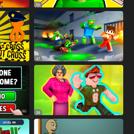
50
47
16+
39