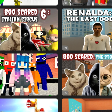
66
59
55