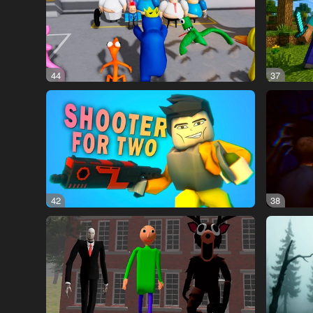
44
37
42
38