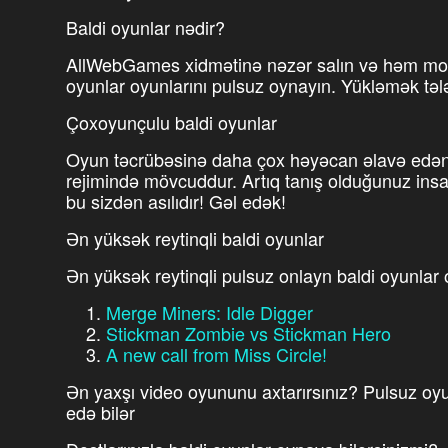
Baldi oyunlar nədir?
AllWebGames xidmətinə nəzər salın və həm mob
oyunlar oyunlarını pulsuz oynayın. Yükləmək tə
Çoxoyunçulu baldi oyunlar
Oyun təcrübəsinə daha çox həyəcan əlavə edən p
rejimində mövcuddur. Artıq tanış olduğunuz insanl
bu sizdən asılıdır! Gəl edək!
Ən yüksək reytinqli baldi oyunlar
Ən yüksək reytinqli pulsuz onlayn baldi oyunlar 
Merge Miners: Idle Digger
Stickman Zombie vs Stickman Hero
A new call from Miss Circle!
Ən yaxşı video oyununu axtarırsınız? Pulsuz oyu
edə bilər