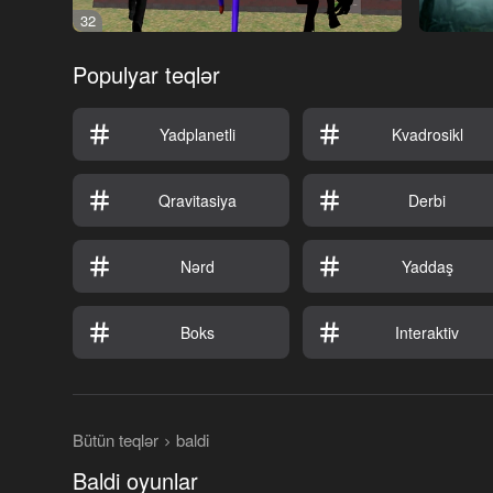
32
Populyar teqlər
Yadplanetli
Kvadrosikl
Qravitasiya
Derbi
Nərd
Yaddaş
Boks
Interaktiv
Bütün teqlər
baldi
Baldi oyunlar