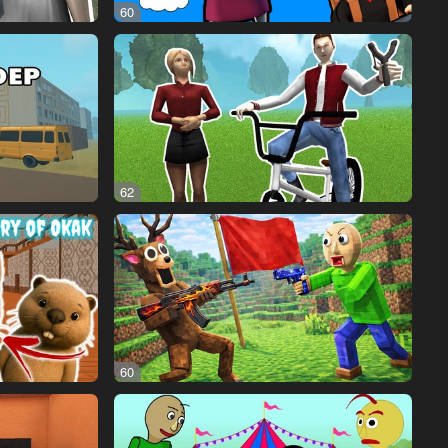
60
62
60