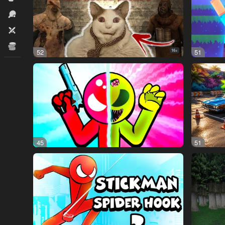
İdman
İki nəfərlik
İqtisadi
52
16+
51
45
51