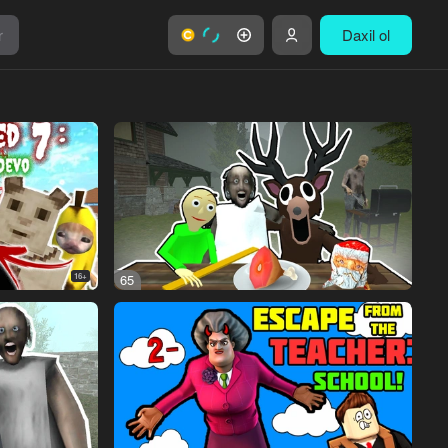
r
Daxil ol
16+
65