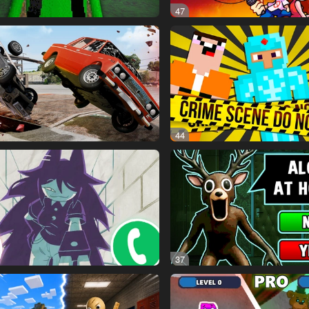
47
44
37