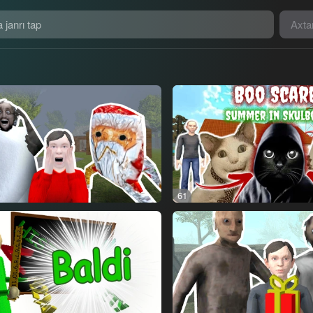
Axta
61