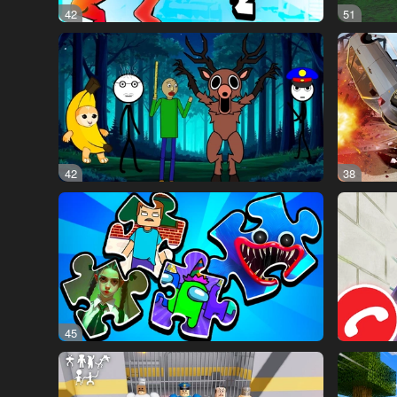
42
51
42
38
45