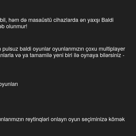
il, həm də masaüstü cihazlarda ən yaxşı Baldi
ləb olunmur!
ulsuz baldi oyunlar oyunlarımızın çoxu multiplayer
arla və ya tamamilə yeni biri ilə oynaya bilərsiniz -
oyunları
nlarımızın reytinqləri onlayn oyun seçiminizə kömək