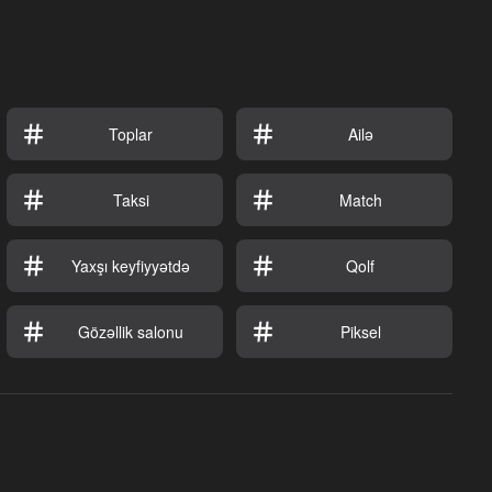
Toplar
Ailə
Taksi
Match
Yaxşı keyfiyyətdə
Qolf
Gözəllik salonu
Piksel