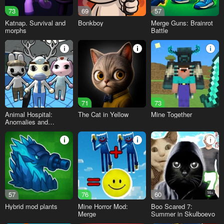
73
69
57
Katnap. Survival and
Bonkboy
Merge Guns: Brainrot
morphs
Battle
71
73
Animal Hospital:
The Cat in Yellow
Mine Together
Anomalies and
Monsters
57
76
60
16+
Hybrid mod plants
Mine Horror Mod:
Boo Scared 7:
Merge
Summer in Skulboevo