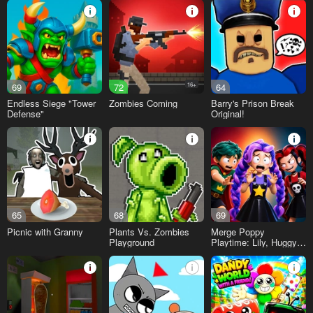
69
72
16+
64
Endless Siege "Tower
Zombies Coming
Barry's Prison Break
Defense"
Original!
65
68
69
Picnic with Granny
Plants Vs. Zombies
Merge Poppy
Playground
Playtime: Lily, Huggy,
Prototype