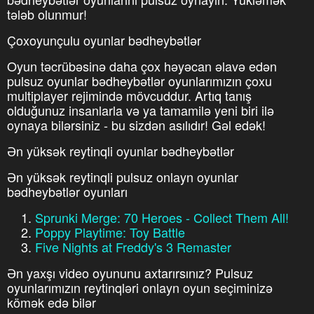
tələb olunmur!
Çoxoyunçulu oyunlar bədheybətlər
Oyun təcrübəsinə daha çox həyəcan əlavə edən
pulsuz oyunlar bədheybətlər oyunlarımızın çoxu
multiplayer rejimində mövcuddur. Artıq tanış
olduğunuz insanlarla və ya tamamilə yeni biri ilə
oynaya bilərsiniz - bu sizdən asılıdır! Gəl edək!
Ən yüksək reytinqli oyunlar bədheybətlər
Ən yüksək reytinqli pulsuz onlayn oyunlar
bədheybətlər oyunları
Sprunki Merge: 70 Heroes - Collect Them All!
Poppy Playtime: Toy Battle
Five Nights at Freddy's 3 Remaster
Ən yaxşı video oyununu axtarırsınız? Pulsuz
oyunlarımızın reytinqləri onlayn oyun seçiminizə
kömək edə bilər