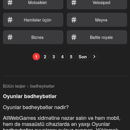
Motosiklet
Velosiped
Hamilələr üçün
Meyvə
Biznes
Battle royale
1
2
3
4
5
Son
Bütün teqlər
bədheybətlər
Oyunlar bədheybətlər
Oyunlar bədheybətlər nədir?
AllWebGames xidmətinə nəzər salın və həm mobil,
həm də masaüstü cihazlarda ən yaxşı Oyunlar
bədheybətlər oyunlarını pulsuz oynayın. Yükləmək