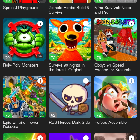
79
73
78
Sprunki Playground
Zombie Horde: Build &
Mine Survival: Noob
Survive
and Pro
70
16+
72
76
Roly-Poly Monsters
Survive 99 nights in
Obby: +1 Speed
the forest. Original
Escape for Brainrots
75
62
72
Epic Empire: Tower
Raid Heroes Dark Side
Heroes Assemble
Defense