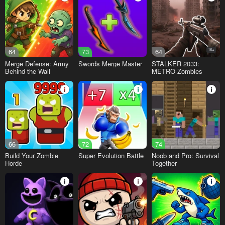
64
73
64
16+
Merge Defense: Army
Swords Merge Master
STALKER 2033:
Behind the Wall
METRO Zombies
66
72
74
Build Your Zombie
Super Evolution Battle
Noob and Pro: Survival
Horde
Together