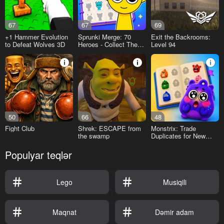
67
67
69
+1 Hammer Evolution
Sprunki Merge: 70
Exit the Backrooms:
to Defeat Wolves 3D
Heroes - Collect Them
Level 94
All!
50
66
48
Fight Club
Shrek: ESCAPE from
Monstrix: Trade
the swamp
Duplicates for New
Ones
Populyar teqlər
Lego
Musiqili
Maqnat
Dəmir adam