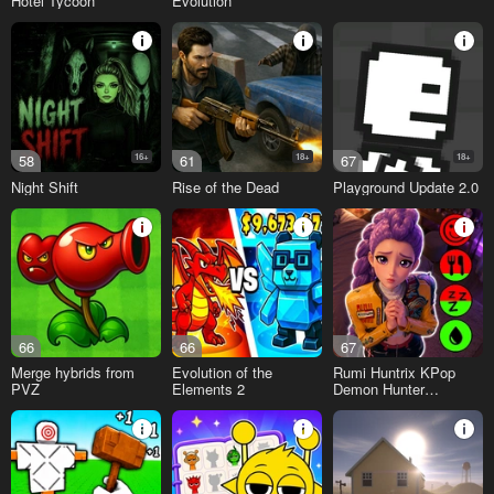
Hotel Tycoon
Evolution
58
16+
61
18+
67
18+
Night Shift
Rise of the Dead
Playground Update 2.0
66
66
67
Merge hybrids from
Evolution of the
Rumi Huntrix KPop
PVZ
Elements 2
Demon Hunter
Simulator