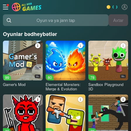
Axtar
Oyun və ya janrı tap
Oyunlar bədheybətlər
99
18+
80
78
18+
Gamer's Mod
Elemental Monsters:
Sandbox Playground
Merge & Evolution
3D
16+