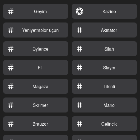
Geyim
Kazino
Yeniyetmələr üçün
Akinator
Əyləncə
Silah
F1
Slaym
Mağaza
Tikinti
Skrimer
Mario
Brauzer
Gəlincik