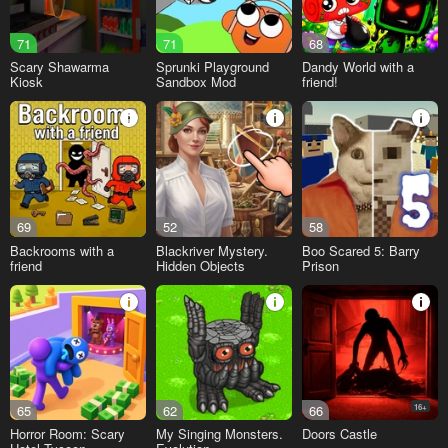
71
71
68
Scary Shawarma
Sprunki Playground
Dandy World with a
Kiosk
Sandbox Mod
friend!
69
52
58
Backrooms with a
Blackriver Mystery.
Boo Scared 5: Barry
friend
Hidden Objects
Prison
65
62
66
16+
Horror Room: Scary
My Singing Monsters.
Doors Castle