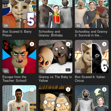
58
66
63
Boo Scared 5: Barry
Schoolboy and
Schoolboy and Granny
Prison
Granny: Birthday
2: Survival in the
Forest
60
65
16+
55
Escape from the
Granny vs The Baby in
Boo Scared 6: Italian
Teacher: School!
Yellow
Circus