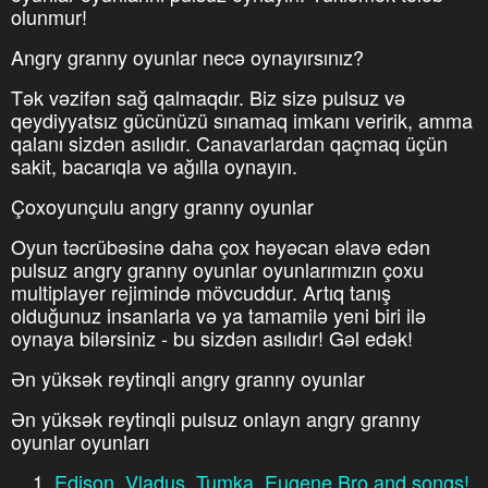
olunmur!
Angry granny oyunlar necə oynayırsınız?
Tək vəzifən sağ qalmaqdır. Biz sizə pulsuz və
qeydiyyatsız gücünüzü sınamaq imkanı veririk, amma
qalanı sizdən asılıdır. Canavarlardan qaçmaq üçün
sakit, bacarıqla və ağılla oynayın.
Çoxoyunçulu angry granny oyunlar
Oyun təcrübəsinə daha çox həyəcan əlavə edən
pulsuz angry granny oyunlar oyunlarımızın çoxu
multiplayer rejimində mövcuddur. Artıq tanış
olduğunuz insanlarla və ya tamamilə yeni biri ilə
oynaya bilərsiniz - bu sizdən asılıdır! Gəl edək!
Ən yüksək reytinqli angry granny oyunlar
Ən yüksək reytinqli pulsuz onlayn angry granny
oyunlar oyunları
Edison, Vladus, Tumka, Eugene Bro and songs!