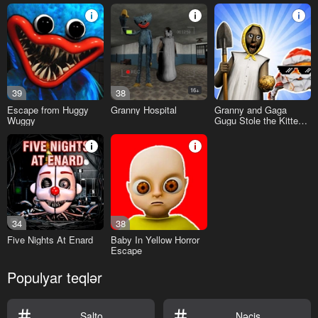
39
38
16+
Escape from Huggy
Granny Hospital
Granny and Gaga
Wuggy
Gugu Stole the Kittens'
Crops
34
38
Five Nights At Enard
Baby In Yellow Horror
Escape
Populyar teqlər
Salto
Nəcis