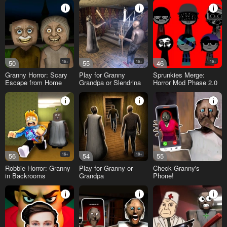
50
16+
55
16+
46
16+
Granny Horror: Scary
Play for Granny
Sprunkies Merge:
Escape from Home
Grandpa or Slendrina
Horror Mod Phase 2.0
56
16+
54
18+
55
Robbie Horror: Granny
Play for Granny or
Check Granny's
in Backrooms
Grandpa
Phone!