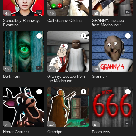
45
16+
49
50
18+
Schoolboy Runaway:
Call Granny Original!
GRANNY: Escape
Examine
from Madhouse 2
52
16+
46
49
Dark Farm
Granny: Escape from
Granny 4
the Madhouse
32
42
16+
41
18+
Horror Chat 99
Grandpa
Room 666