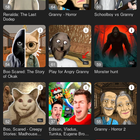
58
64
16+
60
Renalda: The Last
Granny - Horror
Schoolboy vs Granny
Dodep
54
61
16+
59
16+
Boo Scared: The Story
Play for Angry Granny
Monster hunt
of Okak
52
16+
37
55
Boo, Scared - Creepy
Edison, Vladus,
Granny - Horror 2
Stories: Madhouse
Tumka, Eugene Bro
Escape
and songs!