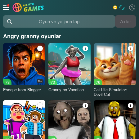
Axtar
Oyun və ya janrı tap
Angry granny oyunlar
73
16+
73
76
Escape from Blogger
Granny on Vacation
Cat Life Simulator:
Devil Cat
16+
16+