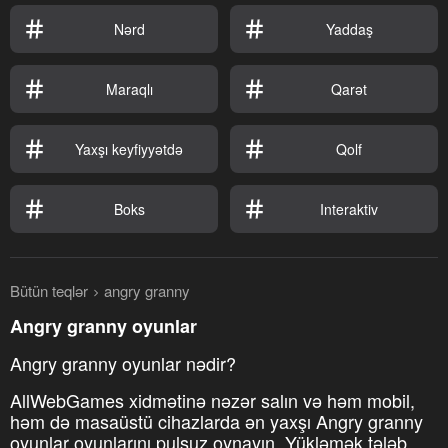
Nərd
Yaddaş
Maraqlı
Qarət
Yaxşı keyfiyyətdə
Qolf
Boks
Interaktiv
Bütün teqlər
angry granny
Angry granny oyunlar
Angry granny oyunlar nədir?
AllWebGames xidmətinə nəzər salın və həm mobil,
həm də masaüstü cihazlarda ən yaxşı Angry granny
oyunlar oyunlarını pulsuz oynayın. Yükləmək tələb