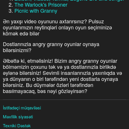
The Warlock's Prisoner
Picnic with Granny
Ən yaxşı video oyununu axtarırsınız? Pulsuz
oyunlarımızın reytinqləri onlayn oyun seçiminizə
kömək edə bilər
Dostlarınızla angry granny oyunlar oynaya
bilərsinizmi?
Əlbəttə ki, etməlisiniz! Bizim angry granny oyunlar
bölməmizin çoxunu tək və ya dostlarınızla birlikdə
əylənə bilərsiniz! Sevimli insanlarınızla yaxınlıqda və
ya dünyanın o biri tərəfindən yeni dostlarla oynaya
bilərsiniz. Bu düymələr özləri tərəfindən
basılmayacaq, bəs nəyi gözləyirsən?
İstifadəçi müqaviləsi
Məxfilik siyasəti
Texniki Dəstək