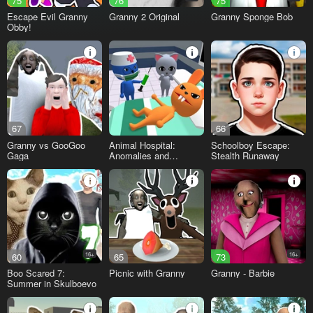
75
76
75
Escape Evil Granny
Granny 2 Original
Granny Sponge Bob
Obby!
67
66
Granny vs GooGoo
Animal Hospital:
Schoolboy Escape:
Gaga
Anomalies and
Stealth Runaway
Monsters
60
16+
65
73
16+
Boo Scared 7:
Picnic with Granny
Granny - Barbie
Summer in Skulboevo