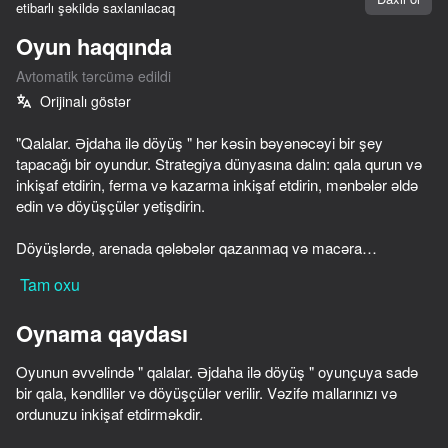
etibarlı şəkildə saxlanılacaq
Oyun haqqında
Avtomatik tərcümə edildi
Orijinalı göstər
"Qalalar. Əjdaha ilə döyüş " hər kəsin bəyənəcəyi bir şey
tapacağı bir oyundur. Strategiya dünyasına dalın: qala qurun və
inkişaf etdirin, ferma və kazarma inkişaf etdirin, mənbələr əldə
edin və döyüşçülər yetişdirin.
Döyüşlərdə, arenada qələbələr qazanmaq və macəra
mərhələlərində irəliləmək üçün ordunuzu gücləndirin. Bunun
Tam oxu
üçün dəyərli mükafatlar alacaqsınız.
Oynama qaydası
Oyunda sizi gündəlik və klan tapşırıqları, həmçinin kuboklar və
nailiyyətlər gözləyir ki, bu da yalnız bonuslar gətirmir, həm də
Oyunun əvvəlində " qalalar. Əjdaha ilə döyüş " oyunçuya sadə
profilinizi bəzəyir, digər oyunçulara uğurunuzu göstərir.
bir qala, kəndlilər və döyüşçülər verilir. Vəzifə mallarınızı və
70
56
65
ordunuzu inkişaf etdirməkdir.
"Ardıcıl üç" formatını sevirsinizsə, sənətkarlığınızı göstərə və
Traffic Gap: Merge Rush
Tape Sort 3D
Imbamage Survival
mənbələr qazana bilərsiniz. Missiyaları tamamlayın və mükafat