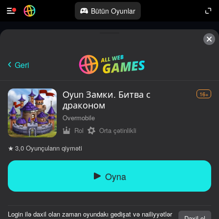
Bütün Oyunlar
Geri
Oyun Замки. Битва с
16+
драконом
Overmobile
Rol
Orta çətinlikli
Oyunçuların qiyməti
3,0
Oyna
Login ilə daxil olan zaman oyundakı gedişat və nailiyyətlər
Daxil ol