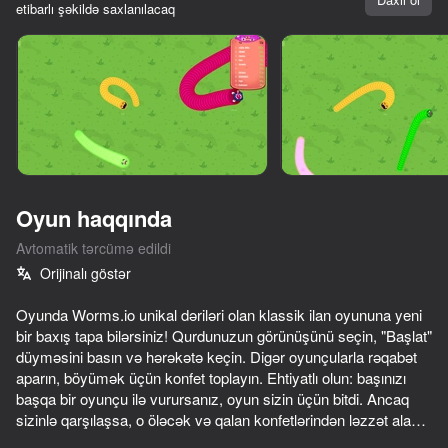
etibarlı şəkildə saxlanılacaq
Cihazı döndərin
Oyun yalnız üfüqi
rejimdə işləyir
Oyun haqqında
Avtomatik tərcümə edildi
Orijinalı göstər
Oyunda Worms.io unikal dəriləri olan klassik ilan oyununa yeni
bir baxış tapa bilərsiniz! Qurdunuzun görünüşünü seçin, "Başlat"
düyməsini basın və hərəkətə keçin. Digər oyunçularla rəqabət
OYNA
aparın, böyümək üçün konfet toplayın. Ehtiyatlı olun: başınızı
başqa bir oyunçu ilə vurursanız, oyun sizin üçün bitdi. Ancaq
sizinlə qarşılaşsa, o öləcək və qalan konfetlərindən ləzzət ala
bilərsiniz! Əylənməyin vaxtı gəldi!