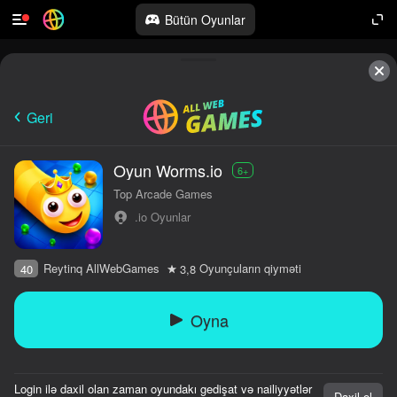
Bütün Oyunlar
Geri
Oyun Worms.io
6+
Top Arcade Games
.io Oyunlar
Reytinq AllWebGames
Oyunçuların qiyməti
40
3,8
Oyna
Login ilə daxil olan zaman oyundakı gedişat və nailiyyətlər
Daxil ol