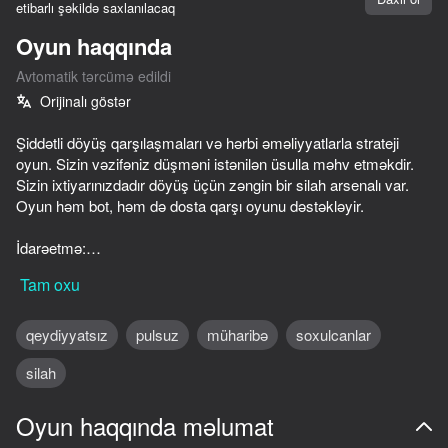
etibarlı şəkildə saxlanılacaq
Cihazı döndərin
Oyun haqqında
Oyun yalnız üfüqi
Avtomatik tərcümə edildi
rejimdə işləyir
Orijinalı göstər
Şiddətli döyüş qarşılaşmaları və hərbi əməliyyatlarla strateji
oyun. Sizin vəzifəniz düşməni istənilən üsulla məhv etməkdir.
Sizin ixtiyarınızdadır döyüş üçün zəngin bir silah arsenalı var.
Oyun həm bot, həm də dosta qarşı oyunu dəstəkləyir.
İdarəetmə:
* Qurd və ya oxlar — qurdun hərəkəti;
Tam oxu
* F və ya Enter-irəli atlama;
* R və ya Backspace — geri tullanmaq;
* Q-açıq Arsenal;
qeydiyyatsız
pulsuz
müharibə
soxulcanlar
* SPACE-shot.
OYNA
silah
Xoşbəxt oyun!
36
48
41
58
Oyun haqqında məlumat
Apple Worm
Drunk Ragdoll: Going to the Stall
Shadow Slash: Ninja Stealth