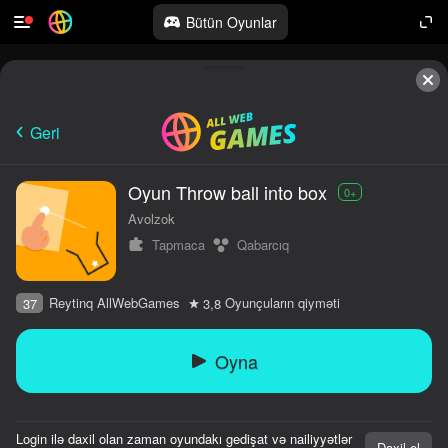
Bütün Oyunlar
Geri
Oyun Throw ball into box
0+
Avolzok
Tapmaca
Qabarcıq
Reytinq AllWebGames
Oyunçuların qiyməti
37
3,8
Oyna
Login ilə daxil olan zaman oyundakı gedişat və nailiyyətlər
Daxil ol