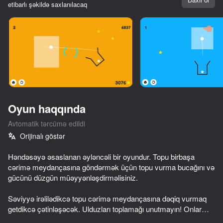
etibarlı şəkildə saxlanılacaq
Cihazı döndərin
Oyun yalnız üfüqi
rejimdə işləyir
Oyun haqqında
Avtomatik tərcümə edildi
Orijinalı göstər
Həndəsəyə əsaslanan əyləncəli bir oyundur. Topu birbaşa
cərimə meydançasına göndərmək üçün topu vurma bucağını və
gücünü düzgün müəyyənləşdirməlisiniz.
OYNA
Səviyyə irəlilədikcə topu cərimə meydançasına dəqiq vurmaq
74
60
69
getdikcə çətinləşəcək. Ulduzları toplamağı unutmayın! Onlar
Go Escape
Neon Ride
Smash Everything to Pieces!
müxtəlif növ toplara dəyişdirilə bilər.