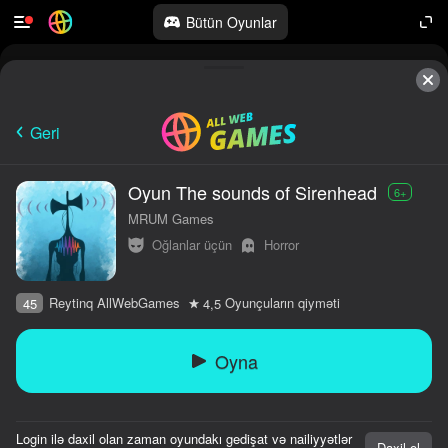
Bütün Oyunlar
10,000-dən çox oyun

Hamısı pulsuz

Hamısı sizin
Geri
Oyun The sounds of Sirenhead
6+
MRUM Games
Oğlanlar üçün
Horror
Reytinq AllWebGames
Oyunçuların qiyməti
45
4,5
Oyna
Login ilə daxil olan zaman oyundakı gedişat və nailiyyətlər
Daxil ol