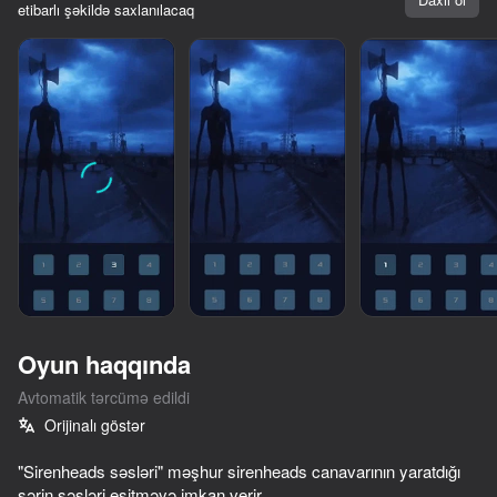
etibarlı şəkildə saxlanılacaq
Oyun haqqında
Avtomatik tərcümə edildi
Orijinalı göstər
66
50
"Sirenheads səsləri" məşhur sirenheads canavarının yaratdığı
Poppy Playtime Chapter 1 - Original
Doors Castle
Escape from the Laser
sərin səsləri eşitməyə imkan verir.