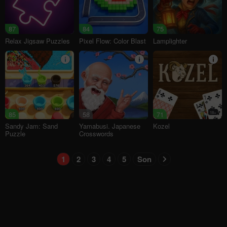
87
84
75
Relax Jigsaw Puzzles
Pixel Flow: Color Blast
Lamplighter
85
58
71
18+
Sandy Jam: Sand
Yamabusi. Japanese
Kozel
Puzzle
Crosswords
1
2
3
4
5
Son