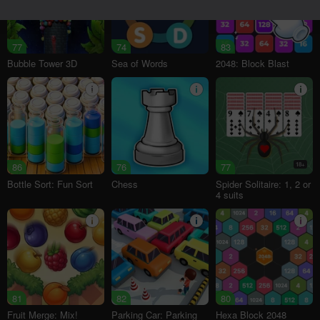
77
74
83
Bubble Tower 3D
Sea of Words
2048: Block Blast
86
76
77
18+
Bottle Sort: Fun Sort
Chess
Spider Solitaire: 1, 2 or
4 suits
81
82
80
Fruit Merge: Mix!
Parking Car: Parking
Hexa Block 2048