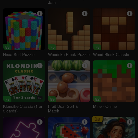
Jam
83
75
78
Hexa Sort Puzzle
Woodoku Block Puzzle
Wood Block Classic
78
16+
89
82
Klondike Classic (1 or
Fruit Box: Sort &
Mine - Online
3 cards)
Match
Üst