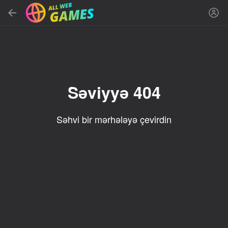
Axtar
Oyun və ya janrı tap
Pulsuz onlayn oyunlar
Tövsiyə edilir
Səviyyə 404
Səhvi bir mərhələyə çevirdin
85
16+
89
86
Spider Solitaire (1, 2,
Duck Rescue: Screw
Mahjong Blast
and 4 suits)
Clear