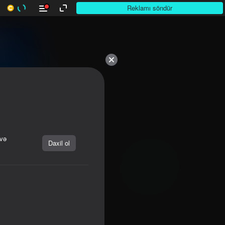
Reklamı söndür
 və
Daxil ol