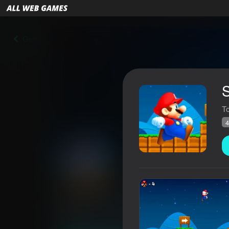
Geri
T
4
Super Rio Run
Reytinq AllWebGames
48
4,0
Oyunçuların q