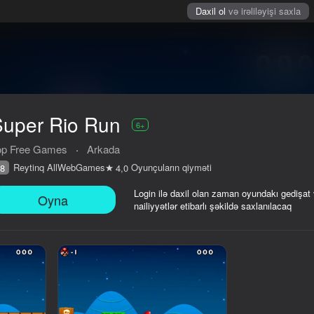
Daxil ol
və irəliləyişi saxla
Super Rio Run
6+
op Free Games
·
Arkada
Reytinq AllWebGames
Oyunçuların qiyməti
8
4,0
Login ilə daxil olan zaman oyundakı gedişat
Oyna
nailiyyətlər etibarlı şəkildə saxlanılacaq
iyməti
6+