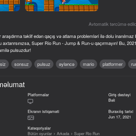
Avtomatik tərcümə edild
 araşdırma təklif edən qaçış və atlama problemləri ilə dolu inanılmaz
xtarırsınızsa, Super Rio Run - Jump & Run-u qaçırmayın! Bu, 2021-c
amilə pulsuzdur!
siz
sonsuz
pulsuz
əyləncə
mario
platformer
ru
71
54
məlumat
 Stealth
Jim's World: Adventure
Hill Climb Racing Lite
Platformalar
Giriş dəstəyi
Bəli
Ekranın istiqaməti
Buraxılış tarixi
Jun 17, 2021
Kateqoriyalar
51
46
Bütün oyunlar
Arkada
Super Rio Run