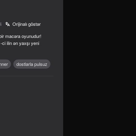
i
Orijinalı göstər
 bir macəra oyunudur!
i ilin ən yaxşı yeni
nner
dostlarla pulsuz