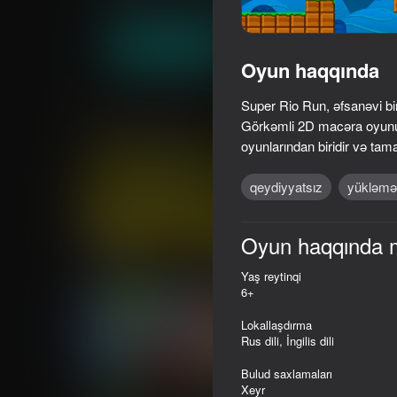
Arkada
Top Free Games
Oyna
Oyun haqqında
Super Rio Run, əfsanəvi bir
Oxşar oyunlar
Görkəmli 2D macəra oyunu a
oyunlarından biridir və tam
qeydiyyatsız
yükləmə
47
41
Oyun haqqında 
Crazy Roll
Shadow Slash: Ninja
Yaş reytinqi
6+
Lokallaşdırma
Rus dili, İngilis dili
Bulud saxlamaları
53
65
Xeyr