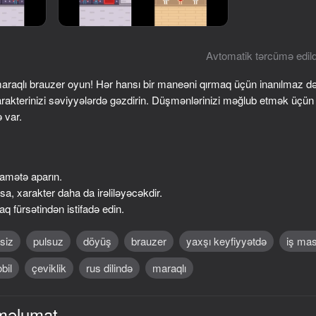
Avtomatik tərcümə edild
maraqlı brauzer oyun! Hər hansı bir maneəni qırmaq üçün inanılmaz d
rakterinizi səviyyələrdə gəzdirin. Düşmənlərinizi məğlub etmək üçün f
 var.
qamətə aparın.
74
74
a, xarakter daha da irəliləyəcəkdir.
pe from
MinePlayground: Open World
ONEPUNCH battlegr
 fürsətindən istifadə edin.
siz
pulsuz
döyüş
brauzer
yaxşı keyfiyyətdə
iş mas
bil
çeviklik
rus dilində
maraqlı
məlumat
65
67