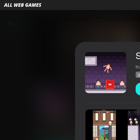
Geri
tr
3
Steel Head
Reytinq AllWebGames
32
3,9
Oyunçuların q