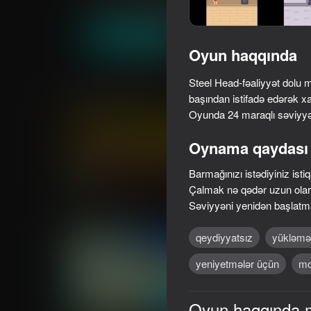
Döyüş
Tapmaca
truelisgames
Oyna
Oyun haqqında
Steel Head-fəaliyyət dolu 
Oxşar oyunlar
başından istifadə edərək xa
Oyunda 24 maraqlı səviyyə
Oynama qaydası
Barmağınızı istədiyiniz isti
83
16+
72
Çalmak nə qədər uzun olars
They Are Coming
Noob Miner 2: Esca
Səviyyəni yenidən başlatmaq
Prison
qeydiyyatsız
yükləmə
yeniyetmələr üçün
mo
Oyun haqqında 
76
82