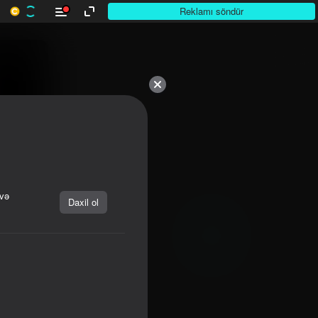
Reklamı söndür
 və
Daxil ol