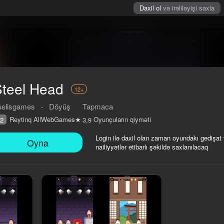
Daxil ol
və irəliləyişi saxla
Steel Head
12+
uelisgames
·
Döyüş
Tapmaca
Reytinq AllWebGames
Oyunçuların qiyməti
2
3,9
Login ilə daxil olan zaman oyundakı gedişat
Oyna
nailiyyətlər etibarlı şəkildə saxlanılacaq
iyməti
12+