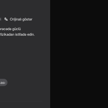
i
Orijinalı göstər
ərəcədə güclü
izikadan istifadə edin.
ound
ası