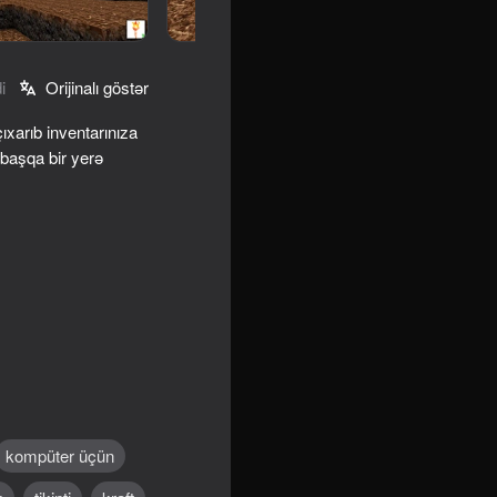
i
Orijinalı göstər
ıxarıb inventarınıza
 başqa bir yerə
lage
kompüter üçün