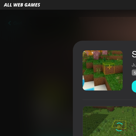
Geri
S
J
5
Square World Building
Reytinq AllWebGames
52
3,6
Oyunçuların q