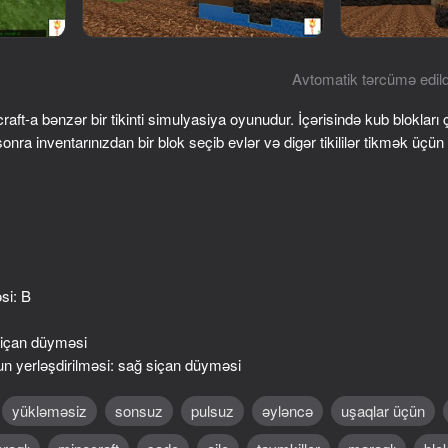
Avtomatik tərcümə edild
ft-a bənzər bir tikinti simulyasiya oyunudur. İçərisində kub blokları ç
onra inventarınızdan bir blok seçib evlər və digər tikililər tikmək üçün
62
74
Block Shooter 3D
Noob defends the vil
əsi: B
siçan düyməsi
n yerləşdirilməsi: sağ siçan düyməsi
yükləməsiz
sonsuz
pulsuz
əyləncə
uşaqlar üçün
68
67