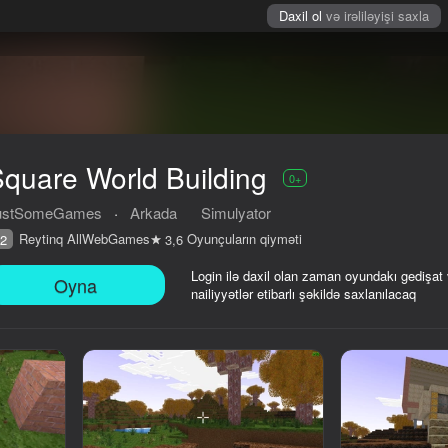
Daxil ol
və irəliləyişi saxla
quare World Building
0+
ustSomeGames
·
Arkada
Simulyator
Reytinq AllWebGames
Oyunçuların qiyməti
2
3,6
Login ilə daxil olan zaman oyundakı gedişat
Oyna
nailiyyətlər etibarlı şəkildə saxlanılacaq
iyməti
0+