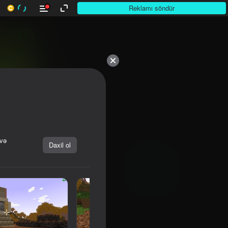
Reklamı söndür
 və
Daxil ol