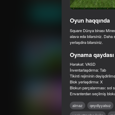
Arkada
Simulyator
JustSomeGames
Oyna
Oyun haqqında
Square Dünya binası Minecra
Oxşar oyunlar
əlavə edə bilərsiniz. Daha s
yerləşdirə bilərsiniz.
Oynama qaydası
Hərəkət: VASD
85
86
İnventarlaşdırma: Tab
Parkour Online
BlockCraft
Tikinti rejiminin dəyişdirilm
Blok yerləşdirmə: X
Blokun parçalanması: sol 
Envanterdən seçilmiş bloku
almaz
qeydiyyatsız
73
73