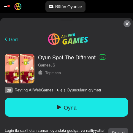
Bütün Oyunlar
Geri
Oyun Spot The Different
0+
GamesJS
Tapmaca
Reytinq AllWebGames
Oyunçuların qiyməti
39
4,1
Oyna
Login ilə daxil olan zaman oyundakı gedişat və nailiyyətlər
Daxil ol