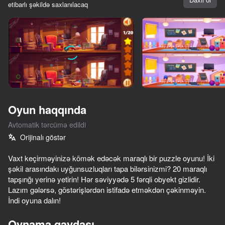
etibarlı şəkildə saxlanılacaq
Cihazı döndərin
Oyun yalnız üfüqi
rejimdə işləyir
Oyun haqqında
Avtomatik tərcümə edildi
Orijinalı göstər
Vaxt keçirməyinizə kömək edəcək maraqlı bir puzzle oyunu! İki
şəkil arasındakı uyğunsuzluqları tapa bilərsinizmi? 20 maraqlı
tapşırığı yerinə yetirin! Hər səviyyədə 5 fərqli obyekt gizlidir.
OYNA
Lazım gələrsə, göstərişlərdən istifadə etməkdən çəkinməyin.
İndi oyuna dalın!
36
72
Traffic Gap: Merge Rush
Shoot the Bottles
Apple Worm
Oynama qaydası