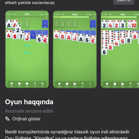
etibarlı şəkildə saxlanılacaq
Oyun haqqında
Avtomatik tərcümə edildi
Orijinalı göstər
75
76
80
57
İllərdir kompüterinizdə oynadığınız klassik oyun indi əlinizdədir.
Sudoku
Poker Online
Solitaire Klondike - Deluxe
Chat Master
Onu Solitaire, "Klondike" və ya sadəcə Solitaire adlandırsanız