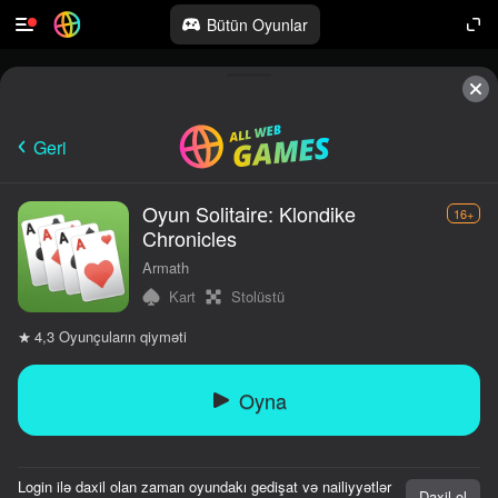
Bütün Oyunlar
Geri
Oyun Solitairе: Klondike
16+
Chronicles
Armath
Kart
Stolüstü
Oyunçuların qiyməti
4,3
Oyna
Login ilə daxil olan zaman oyundakı gedişat və nailiyyətlər
Daxil ol