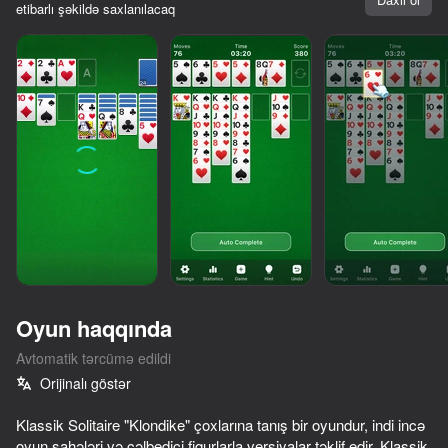
etibarlı şəkildə saxlanılacaq
Oyun haqqında
Avtomatik tərcümə edildi
Orijinalı göstər
78
50
80
75
Klassik Solitaire "Klondike" çoxlarına tanış bir oyundur, indi incə
Block Master - Super Puzzle!
Call Dandy world now!
Solitaire Klondike - Deluxe
Klondike 202
oyun sahələri və cəlbedici fiqurlarla versiyalar təklif edir. Klassik