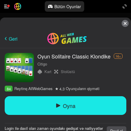
Bütün Oyunlar
Geri
Oyun Solitaire Classic Klondike
16+
Citigo
Kart
Stolüstü
Reytinq AllWebGames
Oyunçuların qiyməti
84
4,3
Oyna
Login ilə daxil olan zaman oyundakı gedişat və nailiyyətlər
Daxil ol