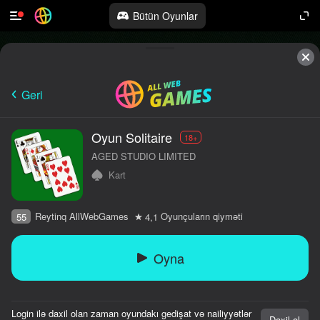
Bütün Oyunlar
Geri
Oyun Solitaire
18+
AGED STUDIO LIMITED
Kart
Reytinq AllWebGames
Oyunçuların qiyməti
55
4,1
Oyna
Login ilə daxil olan zaman oyundakı gedişat və nailiyyətlər
Daxil ol