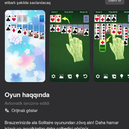
etibarlı şəkildə saxlanılacaq
Oyun haqqında
Avtomatik tərcümə edildi
10,000-dən çox oyun

Orijinalı göstər
Hamısı pulsuz

75
71
76
78
Hamısı sizin
Brauzerinizdə əla Solitaire oyunundan zövq alın! Daha hamar
Sudoku
Mahjong Zen Garden
Poker Online
işləyir və əvvəlkindən daha cəlbedici görünür.