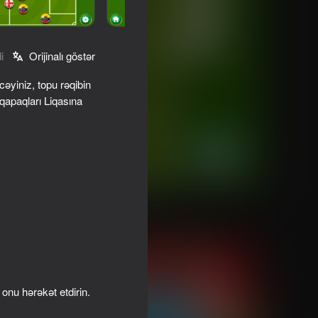
i
Orijinalı göstər
cəyiniz, topu rəqibin
qapaqları Liqasına
nu hərəkət etdirin.