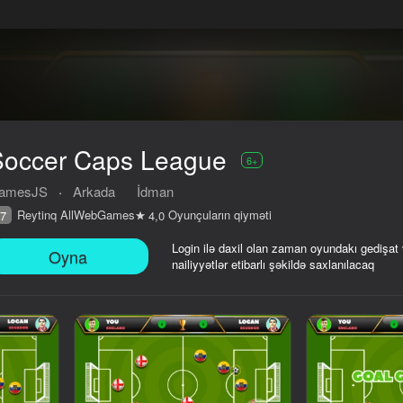
Soccer Caps League
6+
amesJS
·
Arkada
İdman
Reytinq AllWebGames
Oyunçuların qiyməti
7
4,0
Login ilə daxil olan zaman oyundakı gedişat
Oyna
nailiyyətlər etibarlı şəkildə saxlanılacaq