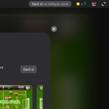
Daxil ol
və irəliləyişi saxla
 və
Daxil ol