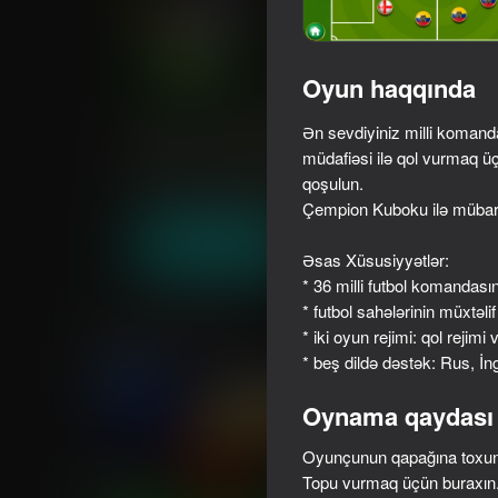
Oyun haqqında
Soccer Caps League
Ən sevdiyiniz milli komanda
müdafiəsi ilə qol vurmaq ü
Reytinq AllWebGames
57
4,0
Oyunçuların q
qoşulun.
Arkada
İdman
GamesJS
Çempion Kuboku ilə mübariz
Oyna
Əsas Xüsusiyyətlər:
* 36 milli futbol komandası
* futbol sahələrinin müxtəlif
Oxşar oyunlar
* iki oyun rejimi: qol rejimi 
* beş dildə dəstək: Rus, İng
Oynama qaydası
Oyunçunun qapağına toxunub
Topu vurmaq üçün buraxın