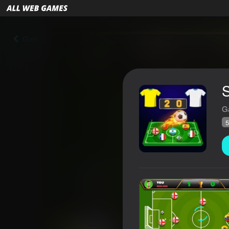
Geri
G
5