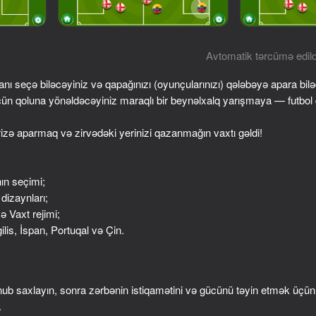
Avtomatik tərcümə edild
nı seçə biləcəyiniz və qapağınızı (oyunçularınızı) qələbəyə apara bilə
çün qoluna yönəldəcəyiniz maraqlı bir beynəlxalq yarışmaya — futbol 
iyməti
6+
ə aparmaq və zirvədəki yerinizi qazanmağın vaxtı gəldi!
nın seçimi;
 dizaynları;
və Vaxt rejimi;
ilis, İspan, Portuqal və Çin.
 saxlayın, sonra zərbənin istiqamətini və gücünü təyin etmək üçün o
.