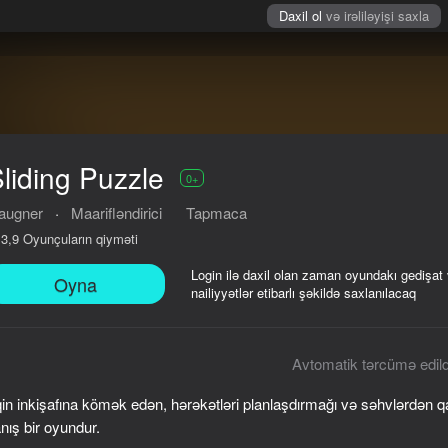
Daxil ol
və irəliləyişi saxla
liding Puzzle
0+
taugner
·
Maarifləndirici
Tapmaca
Oyunçuların qiyməti
3,9
Login ilə daxil olan zaman oyundakı gedişat
Oyna
nailiyyətlər etibarlı şəkildə saxlanılacaq
Avtomatik tərcümə edild
in inkişafına kömək edən, hərəkətləri planlaşdırmağı və səhvlərdən 
nış bir oyundur.