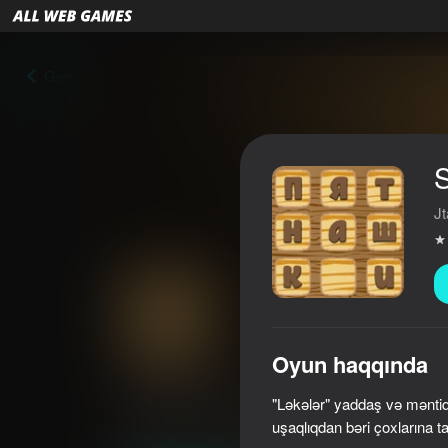
Geri
S
J
Oyun haqqında
Sliding Puzzle
"Ləkələr" yaddaş və məntiq
3,9
Oyunçuların qiyməti
0+
uşaqlıqdan bəri çoxlarına ta