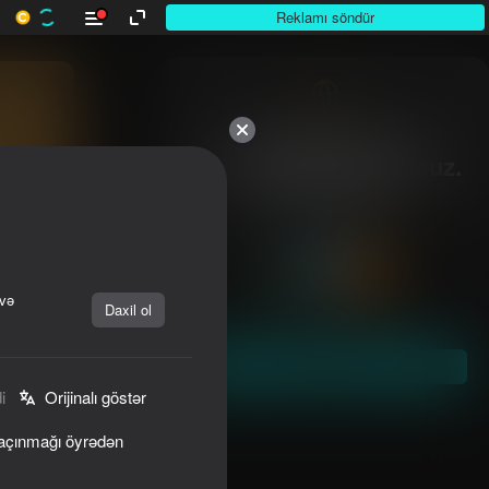
Reklamı söndür
10,000-dən çox

otuunlar. Hamısı pulsuz.

Hamısı sizin.
 və
Daxil ol
Başla
i
Orijinalı göstər
qaçınmağı öyrədən