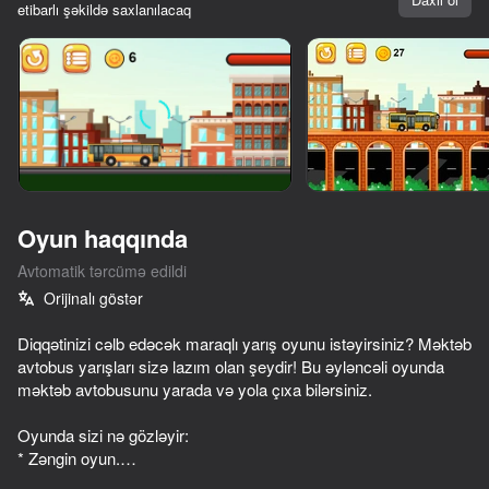
etibarlı şəkildə saxlanılacaq
Cihazı döndərin
Oyun yalnız üfüqi
rejimdə işləyir
Oyun haqqında
Avtomatik tərcümə edildi
Orijinalı göstər
Diqqətinizi cəlb edəcək maraqlı yarış oyunu istəyirsiniz? Məktəb
avtobus yarışları sizə lazım olan şeydir! Bu əyləncəli oyunda
məktəb avtobusunu yarada və yola çıxa bilərsiniz.
OYNA
Oyunda sizi nə gözləyir:
* Zəngin oyun.
* Yüksək keyfiyyətli qrafika.