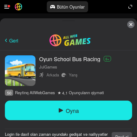
Bütün Oyunlar
Geri
Oyun School Bus Racing
6+
JulGames
Arkada
Yarış
Reytinq AllWebGames
Oyunçuların qiyməti
50
4,1
Oyna
Login ilə daxil olan zaman oyundakı gedişat və nailiyyətlər
Daxil ol