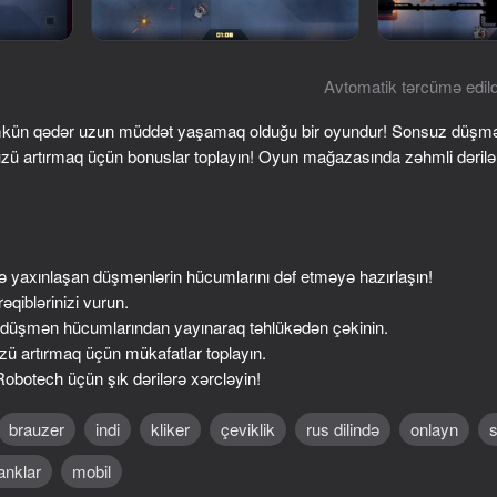
Avtomatik tərcümə edild
kün qədər uzun müddət yaşamaq olduğu bir oyundur! Sonsuz düşmən 
zü artırmaq üçün bonuslar toplayın! Oyun mağazasında zəhmli dərilə
 yaxınlaşan düşmənlərin hücumlarını dəf etməyə hazırlaşın!
48
16+
42
qiblərinizi vurun.
Doom forever
2D Memes Hunt
üşmən hücumlarından yayınaraq təhlükədən çəkinin.
zü artırmaq üçün mükafatlar toplayın.
obotech üçün şık dərilərə xərcləyin!
brauzer
indi
kliker
çeviklik
rus dilində
onlayn
41
anklar
mobil