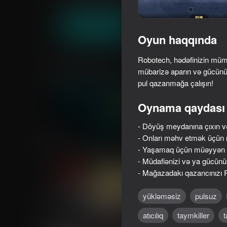
Döyüş
Arkada
truelisgames
Oyna
Oyun haqqında
Robotech, hədəfinizin müm
Oxşar oyunlar
mübarizə aparın və gücünü
pul qazanmağa çalışın!
Oynama qaydası
- Döyüş meydanına çıxın və
65
46
- Onları məhv etmək üçün rə
Geometry Crash
Loop Realities
- Yaşamaq üçün müəyyən d
- Müdafiənizi və ya gücünü
- Mağazadakı qazancınızı R
yükləməsiz
pulsuz
69
56
atıcılıq
taymkiller
t