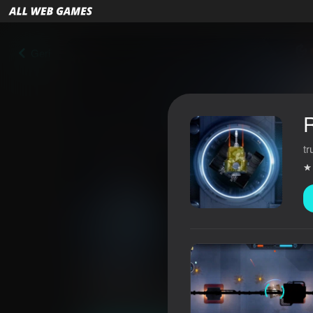
Geri
tr
Robotech
4,0
Oyunçuların qiyməti
12+