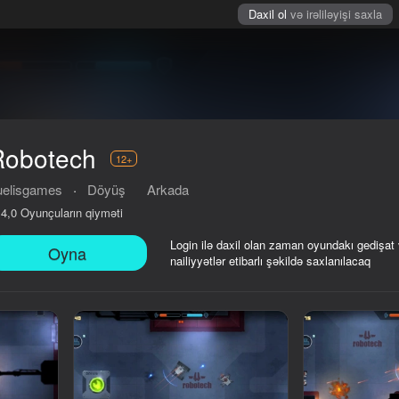
Daxil ol
və irəliləyişi saxla
Robotech
12+
uelisgames
·
Döyüş
Arkada
Oyunçuların qiyməti
4,0
Login ilə daxil olan zaman oyundakı gedişat
Oyna
nailiyyətlər etibarlı şəkildə saxlanılacaq