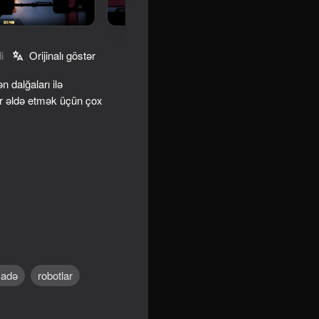
i
Orijinalı göstər
dalğaları ilə
r əldə etmək üçün çox
sadə
robotlar