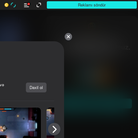
Reklamı söndür
10,000-dən çox

otuunlar. Hamısı pulsuz.

Hamısı sizin.
 və
Daxil ol
Başla