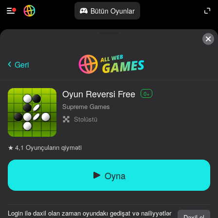
Bütün Oyunlar
Geri
Oyun Reversi Free
0+
Supreme Games
Stolüstü
Oyunçuların qiyməti
4,1
Oyna
Login ilə daxil olan zaman oyundakı gedişat və nailiyyətlər
Daxil ol