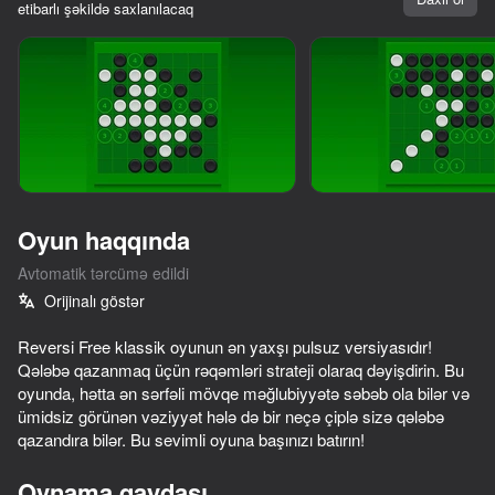
etibarlı şəkildə saxlanılacaq
Yüklənir
Oyun haqqında
Avtomatik tərcümə edildi
Orijinalı göstər
Reversi Free klassik oyunun ən yaxşı pulsuz versiyasıdır!
Qələbə qazanmaq üçün rəqəmləri strateji olaraq dəyişdirin. Bu
oyunda, hətta ən sərfəli mövqe məğlubiyyətə səbəb ola bilər və
ümidsiz görünən vəziyyət hələ də bir neçə çiplə sizə qələbə
qazandıra bilər. Bu sevimli oyuna başınızı batırın!
34
60
60
Fast and Thick
Agartime
Crazy Marble Races!
Red Ball Es
Oynama qaydası