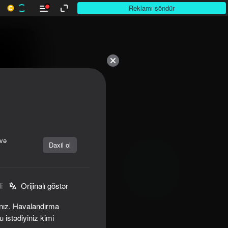
Reklamı söndür
 və
Daxil ol
i
Orijinalı göstər
ınız. Havalandırma
u istədiyiniz kimi