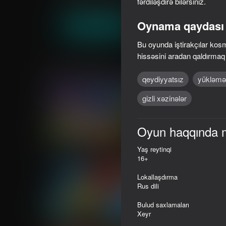
fərdiləşdirə bilərsiniz.
Döyüş
Oğlanlar üçün
Taber Play
Oynama qaydası
Oyna
Bu oyunda iştirakçılar kosm
hissəsini aradan qaldırmaq v
Oxşar oyunlar
qeydiyyatsız
yükləmə
gizli xəzinələr
Oyun haqqında 
84
75
Rainbow Friends Return
Just Impostor
Yaş reytinqi
16+
Lokallaşdırma
Rus dili
Bulud saxlamaları
80
76
Xeyr