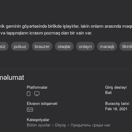
ik gəminin göyərtəsində birlikdə işləyirlər, lakin onların arasında məq
ə tapşırıqların icrasını pozmaq olan bir xain var.
siz
pulsuz
brauzer
otaqlar
onlayn
maraqlı
tikinti
məlumat
66
16+
64
We Become What We Behold
Break the Noob Compl
Platformalar
Giriş dəstəyi
Bəli
Ekranın istiqaməti
Buraxılış tarixi
Feb 18, 2021
Kateqoriyalar
74
72
Bütün oyunlar
Döyüş
Предатель среди нас