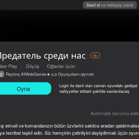
Daxil ol
və irəliləyişi saxla
Предатель среди нас
16+
ber Play
·
Döyüş
Oğlanlar üçün
Reytinq AllWebGames
Oyunçuların qiyməti
3
4,0
Login ilə daxil olan zaman oyundakı gedişat
Oyna
nailiyyətlər etibarlı şəkildə saxlanılacaq
Avtomatik tərcümə edild
xış etməli və komandanızın bütün üzvlərini sakitcə aradan qaldırmalıs
iyməti
16+
 ya təxribat təşkil edin. Siz həmçinin çətinliyini dəyişdirmək üçün oyun