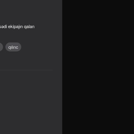
sədi ekipajın qalan
qılınc
16+
etely!