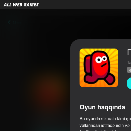
Geri
Ta
4
Oyun haqqında
Предатель среди нас
Bu oyunda siz xain kimi çı
Reytinq AllWebGames
43
4,0
Oyunçuların q
vallarından istifadə edin və