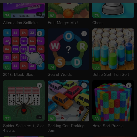
76
16+
82
76
Alternation Solitaire
Fruit Merge: Mix!
Chess
83
74
86
2048: Block Blast
Sea of Words
Bottle Sort: Fun Sort
77
18+
82
83
Spider Solitaire: 1, 2 or
Parking Car: Parking
Hexa Sort Puzzle
4 suits
Jam