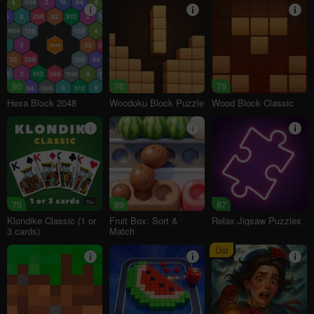
80
76
78
Hexa Block 2048
Woodoku Block Puzzle
Wood Block Classic
79
16+
89
87
Klondike Classic (1 or
Fruit Box: Sort &
Relax Jigsaw Puzzles
3 cards)
Match
Üst