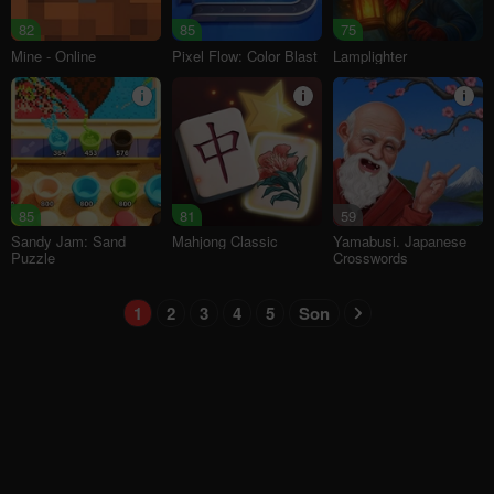
82
85
75
Mine - Online
Pixel Flow: Color Blast
Lamplighter
85
81
59
Sandy Jam: Sand
Mahjong Classic
Yamabusi. Japanese
Puzzle
Crosswords
1
2
3
4
5
Son