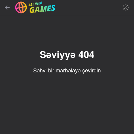
Axtar
Oyun və ya janrı tap
Pulsuz onlayn oyunlar
Tövsiyə edilir
Səviyyə 404
Səhvi bir mərhələyə çevirdin
85
16+
90
86
Spider Solitaire (1, 2,
Duck Rescue: Screw
Mahjong Blast
and 4 suits)
Clear