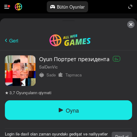
Bütün Oyunlar
Geri
Oyun Портрет президента
0+
SalDenVic
Sadə
Tapmaca
Oyunçuların qiyməti
3,7
Oyna
Login ilə daxil olan zaman oyundakı gedişat və nailiyyətlər
Daxil ol