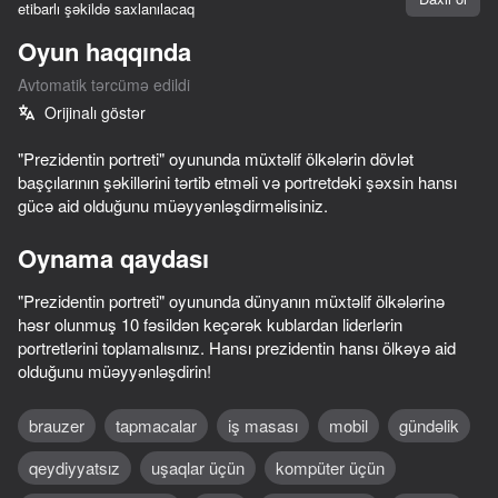
etibarlı şəkildə saxlanılacaq
Cihazı döndərin
Oyun haqqında
Oyun yalnız üfüqi
Avtomatik tərcümə edildi
rejimdə işləyir
Orijinalı göstər
"Prezidentin portreti" oyununda müxtəlif ölkələrin dövlət
başçılarının şəkillərini tərtib etməli və portretdəki şəxsin hansı
gücə aid olduğunu müəyyənləşdirməlisiniz.
Oynama qaydası
"Prezidentin portreti" oyununda dünyanın müxtəlif ölkələrinə
həsr olunmuş 10 fəsildən keçərək kublardan liderlərin
portretlərini toplamalısınız. Hansı prezidentin hansı ölkəyə aid
olduğunu müəyyənləşdirin!
OYNA
brauzer
tapmacalar
iş masası
mobil
gündəlik
55
qeydiyyatsız
uşaqlar üçün
kompüter üçün
Fisher's Fear 2: Retribution
Escape from the Laser
Bro and the strange family