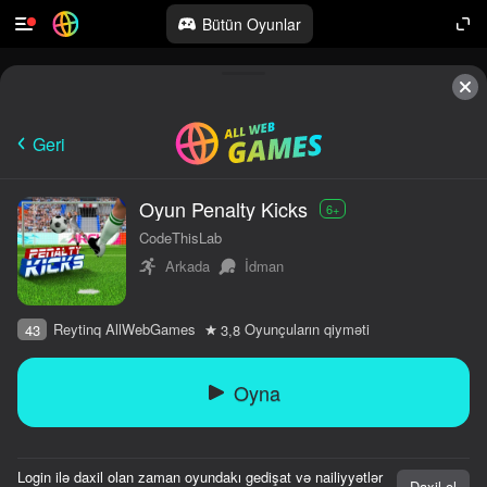
Bütün Oyunlar
Geri
Oyun Penalty Kicks
6+
CodeThisLab
Arkada
İdman
Reytinq AllWebGames
Oyunçuların qiyməti
43
3,8
Oyna
Login ilə daxil olan zaman oyundakı gedişat və nailiyyətlər
Daxil ol