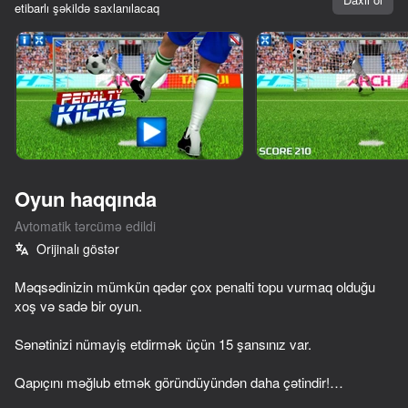
etibarlı şəkildə saxlanılacaq
Cihazı döndərin
Oyun yalnız üfüqi
rejimdə işləyir
Oyun haqqında
Avtomatik tərcümə edildi
Orijinalı göstər
Məqsədinizin mümkün qədər çox penalti topu vurmaq olduğu
xoş və sadə bir oyun.
OYNA
Sənətinizi nümayiş etdirmək üçün 15 şansınız var.
70
73
73
67
Qapıçını məğlub etmək göründüyündən daha çətindir!
Basket Random
Ragdoll Football 2 players
Soccer Dash
Sausage Flip