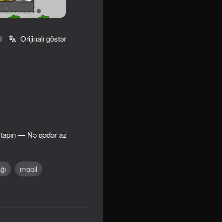
i
Orijinalı göstər
i tapın — Nə qədər az
ğı
mobil
16+