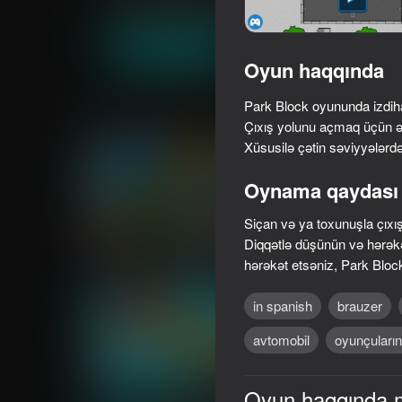
Sadə
Tapmaca
CodeThisLab
Oyna
Oyun haqqında
Park Block oyununda izdih
Oxşar oyunlar
Çıxış yolunu açmaq üçün ətr
Xüsusilə çətin səviyyələrd
Oynama qaydası
Siçan və ya toxunuşla çıxış
69
Diqqətlə düşünün və hərəkə
GT Cars City Racing
Traffic Gap: Merge 
hərəkət etsəniz, Park Bloc
in spanish
brauzer
avtomobil
oyunçuların 
43
45
Oyun haqqında 