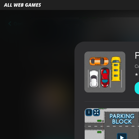
Geri
P
C
Parking Block
4,1
Oyunçuların qiyməti
6+