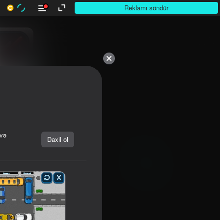
Reklamı söndür
 və
Daxil ol