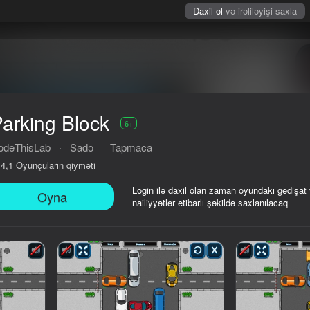
Daxil ol
və irəliləyişi saxla
arking Block
6+
odeThisLab
·
Sadə
Tapmaca
Oyunçuların qiyməti
4,1
Login ilə daxil olan zaman oyundakı gedişat
Oyna
nailiyyətlər etibarlı şəkildə saxlanılacaq