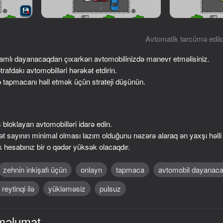
Avtomatik tərcümə edild
amlı dayanacaqdan çıxarkən avtomobilinizdə manevr etməlisiniz.
afdakı avtomobilləri hərəkət etdirin.
ə tapmacanı həll etmək üçün strateji düşünün.
 bloklayan avtomobilləri idarə edin.
59
56
t sayının minimal olması lazım olduğunu nəzərə alaraq ən yaxşı həll
Rush
Telekinesis drive: first person
Tank Struggle
k hesabınız bir o qədər yüksək olacaqdır.
zehnin inkişafı üçün
onlayn
tapmaca
avtomobil dayanaca
reytinqi ilə
yükləməsiz
pulsuz
70
33
məlumat