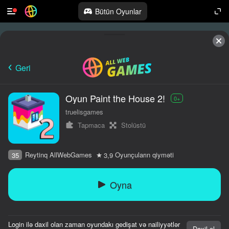
Bütün Oyunlar
Geri
Oyun Paint the House 2!
0+
truelisgames
Tapmaca
Stolüstü
Reytinq AllWebGames
Oyunçuların qiyməti
35
3,9
Oyna
Login ilə daxil olan zaman oyundakı gedişat və nailiyyətlər
Daxil ol