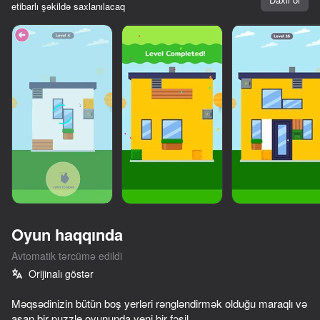
etibarlı şəkildə saxlanılacaq
Oyun haqqında
Avtomatik tərcümə edildi
Orijinalı göstər
Məqsədinizin bütün boş yerləri rəngləndirmək olduğu maraqlı və
asan bir puzzle oyununda yeni bir fəsil.