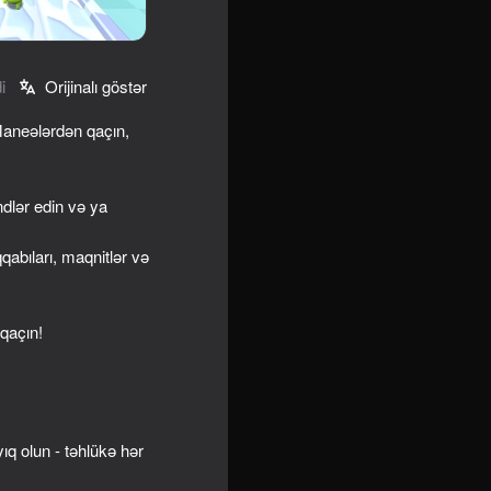
i
Orijinalı göstər
Maneələrdən qaçın,
ndlər edin və ya
qabıları, maqnitlər və
 qaçın!
q olun - təhlükə hər