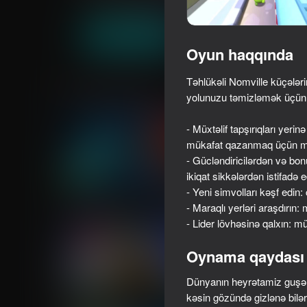
Arkada
Sadə
Famobi-Dev
Oyna
Oyun haqqında
Təhlükəli Nomville küçələ
Oxşar oyunlar
yolunuzu təmizləmək üçün gü
- Müxtəlif tapşırıqları yeri
mükafat qazanmaq üçün m
- Gücləndiricilərdən və bon
ikiqat sikkələrdən istifadə 
72
74
- Yeni simvolları kəşf edin:
Wave challanges
Thief Puzzle
- Maraqlı yerləri araşdırın
- Lider lövhəsinə qalxın: m
Oynama qaydası
Dünyanın heyrətamiz guşələ
69
84
kəsin gözündə gizlənə bilər