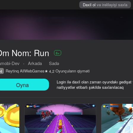
Daxil ol
və irəliləyişi saxla
Om Nom: Run
6+
amobi-Dev
·
Arkada
Sadə
Reytinq AllWebGames
Oyunçuların qiyməti
4
4,2
Login ilə daxil olan zaman oyundakı gedişat
Oyna
nailiyyətlər etibarlı şəkildə saxlanılacaq
iyməti
6+