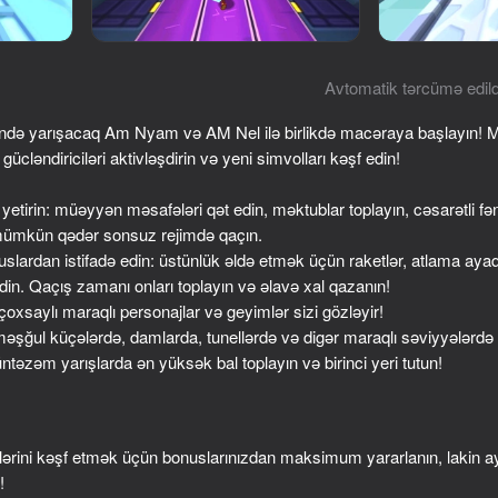
Avtomatik tərcümə edild
rində yarışacaq Am Nyam və AM Nel ilə birlikdə macəraya başlayın! 
cləndiriciləri aktivləşdirin və yeni simvolları kəşf edin!
nə yetirin: müəyyən məsafələri qət edin, məktublar toplayın, cəsarətli fə
ümkün qədər sonsuz rejimdə qaçın.
uslardan istifadə edin: üstünlük əldə etmək üçün raketlər, atlama ayaq
edin. Qaçış zamanı onları toplayın və əlavə xal qazanın!
72
16+
76
 çoxsaylı maraqlı personajlar və geyimlər sizi gözləyir!
Archer Ragdoll Masters
Guess Their Answer
: məşğul küçələrdə, damlarda, tunellərdə və digər maraqlı səviyyələrdə
üntəzəm yarışlarda ən yüksək bal toplayın və birinci yeri tutun!
rini kəşf etmək üçün bonuslarınızdan maksimum yararlanın, lakin ayı
76
70
!