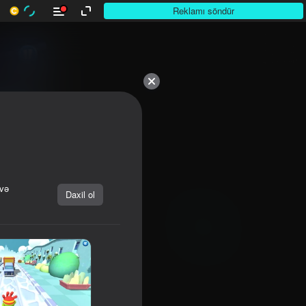
Reklamı söndür
 və
Daxil ol