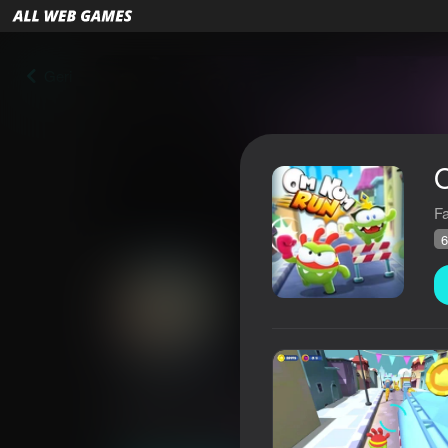
Geri
F
6
Om Nom: Run
Reytinq AllWebGames
64
4,2
Oyunçuların q