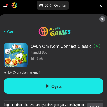
Bütün Oyunlar
Geri
Oyun Om Nom Connect Classic
0+
Famobi-Dev
Sadə
Oyunçuların qiyməti
4,0
Oyna
Login ilə daxil olan zaman oyundakı gedişat və nailiyyətlər
Daxil ol