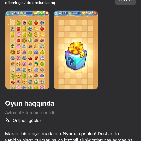
etibarlı şəkildə saxlanılacaq
Oyun haqqında
Avtomatik tərcümə edildi
Orijinalı göstər
Maraqlı bir araşdırmada am Nyama qoşulun! Dostları ilə
yenidən əlaqə qurmasına və ləzzətli şirniyyatları paylaşmasına