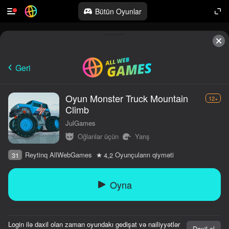
Bütün Oyunlar
Geri
Oyun Monster Truck Mountain
12+
Climb
JulGames
Oğlanlar üçün
Yarış
Reytinq AllWebGames
Oyunçuların qiyməti
31
4,2
Oyna
Login ilə daxil olan zaman oyundakı gedişat və nailiyyətlər
Daxil ol