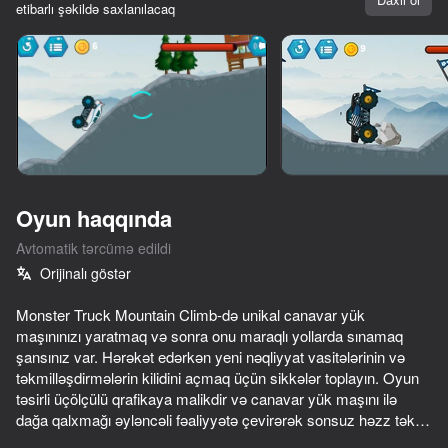
etibarlı şəkildə saxlanılacaq
Cihazı döndərin
Oyun yalnız üfüqi
rejimdə işləyir
Oyun haqqında
Avtomatik tərcümə edildi
Orijinalı göstər
Monster Truck Mountain Climb-də unikal canavar yük
maşınınızı yaratmaq və sonra onu maraqlı yollarda sınamaq
şansınız var. Hərəkət edərkən yeni nəqliyyat vasitələrinin və
OYNA
təkmilləşdirmələrin kilidini açmaq üçün sikkələr toplayın. Oyun
təsirli üçölçülü qrafikaya malikdir və canavar yük maşını ilə
70
68
65
66
dağa qalxmağı əyləncəli fəaliyyətə çevirərək sonsuz həzz təklif
Pixel Car Racer
Ultimate Road Boss
Mad Skills Motocross 2 Eat.Sleep.Repeat
edir.