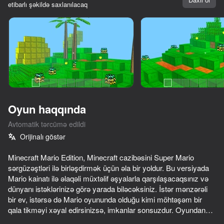
etibarlı şəkildə saxlanılacaq
Cihazı döndərin
Oyun yalnız üfüqi
rejimdə işləyir
Oyun haqqında
Avtomatik tərcümə edildi
Orijinalı göstər
Minecraft Mario Edition, Minecraft cazibəsini Super Mario
sərgüzəştləri ilə birləşdirmək üçün əla bir yoldur. Bu versiyada
Mario kainatı ilə əlaqəli müxtəlif əşyalarla qarşılaşacaqsınız və
OYNA
dünyanı istəklərinizə görə yarada biləcəksiniz. İstər mənzərəli
bir ev, istərsə də Mario oyununda olduğu kimi möhtəşəm bir
56
54
60
54
qala tikməyi xəyal edirsinizsə, imkanlar sonsuzdur. Oyundan
Noob Miner: Jailbreak
TearDown - Destroy everything
Mine Fight! Cut Mob Army!
zövq alın!