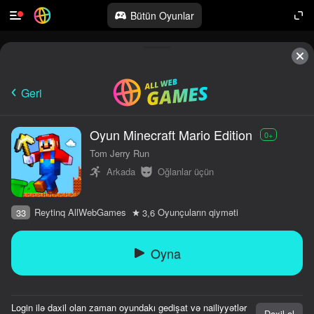
Bütün Oyunlar
Geri
Oyun Minecraft Mario Edition
0+
Tom Jerry Run
Arkada
Oğlanlar üçün
Reytinq AllWebGames
Oyunçuların qiyməti
33
3,6
Oyna
Login ilə daxil olan zaman oyundakı gedişat və nailiyyətlər
Daxil ol