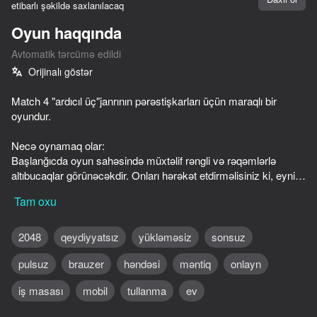
etibarlı şəkildə saxlanılacaq
Oyun haqqında
Avtomatik tərcümə edildi
Orijinalı göstər
Match 4 "ardıcıl üç"janrının pərəstişkarları üçün maraqlı bir
oyundur.
Necə oynamaq olar:
Başlanğıcda oyun sahəsində müxtəlif rəngli və rəqəmlərlə
altıbucaqlar görünəcəkdir. Onları hərəkət etdirməlisiniz ki, eyni
dörd nəfər yan-yana olsun. Bu baş verdikdə, onlar birləşərək
Tam oxu
sikkələr alacağınız yeni altıbucaqlı əmələ gətirirlər. Sikkələr
lazımsız altıbucaqlıları çıxarmaq üçün istifadə edilə bilər.
Taskınız mümkün qədər çox pul və xal toplamaqdır.
2048
qeydiyyatsız
yükləməsiz
sonsuz
pulsuz
brauzer
həndəsi
məntiq
onlayn
İdarəetmə:
PC - də: siçan ilə.
60
59
62
51
iş masası
mobil
tullanma
ev
Smartfonlarda: ekrana toxunaraq.
Stick War Duelist Mod Everything Unlocked
Plinko Clicker
2048 Merge Blocks
Block Blast