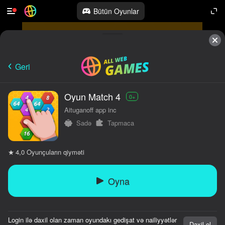
Bütün Oyunlar
Geri
Oyun Match 4
0+
Aituganoff app inc
Sadə
Tapmaca
Oyunçuların qiyməti
4,0
Oyna
Login ilə daxil olan zaman oyundakı gedişat və nailiyyətlər
Daxil ol