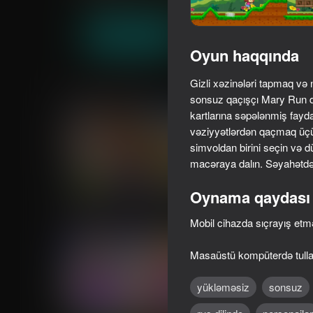
Macəra
Arkada
Onduck Games
Oyna
Oyun haqqında
Gizli xəzinələri tapmaq v
Oxşar oyunlar
sonsuz qaçışçı Mary Run dü
kartlarına səpələnmiş faydalı
vəziyyətlərdən qaçmaq üçün
simvoldan birini seçin və d
macəraya dalın. Səyahətdə
68
65
Oynama qaydası
Schoolboy: Escape from
School Escape Obb
Parents!
Mobil cihazda sıçrayış et
Masaüstü kompüterdə tulla
yükləməsiz
sonsuz
35
62