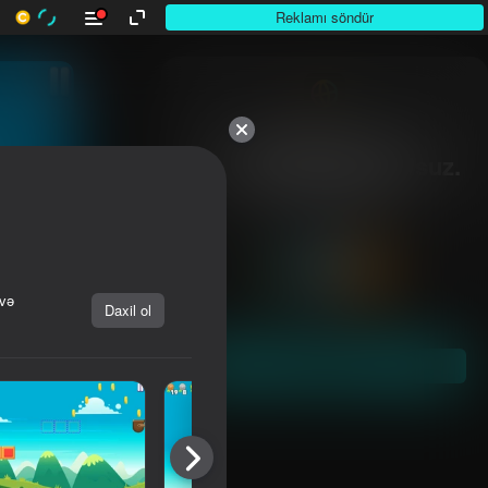
Reklamı söndür
10,000-dən çox

otuunlar. Hamısı pulsuz.

Hamısı sizin.
 və
Daxil ol
Başla