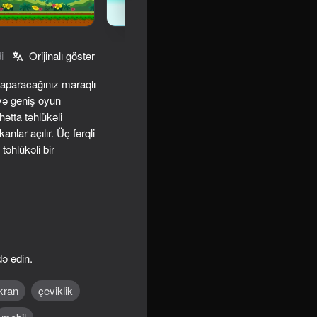
i
Orijinalı göstər
aparacağınız maraqlı
 və geniş oyun
hətta təhlükəli
lar açılır. Üç fərqli
təhlükəli bir
re
ə edin.
kran
çeviklik