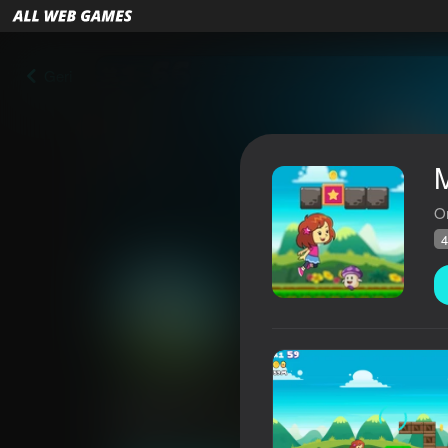
Geri
O
4
Mary Run
Reytinq AllWebGames
48
3,9
Oyunçuların q