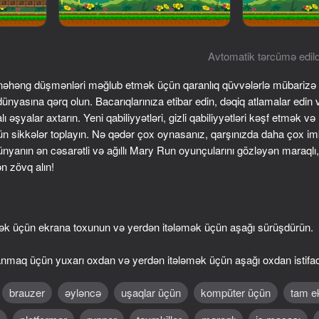
Avtomatik tərcümə edild
ə nəhəng düşmənləri məğlub etmək üçün qaranlıq qüvvələrlə mübarizə 
nyasına qərq olun. Bacarıqlarınıza etibar edin, dəqiq atlamalar edin
 əşyalar axtarın. Yeni qabiliyyətləri, gizli qabiliyyətləri kəşf etmək və 
 sikkələr toplayın. Nə qədər çox oynasanız, qarşınızda daha çox imkan
ünyanın ən cəsarətli və ağıllı Mary Run oyunçularını gözləyən maraqlı, 
n zövq alın!
49
71
y Run
Stack Fire Ball
Jim's World: Adventu
mək üçün ekrana toxunun və yerdən itələmək üçün aşağı sürüşdürün.
nmaq üçün yuxarı oxdan və yerdən itələmək üçün aşağı oxdan istifad
brauzer
əyləncə
uşaqlar üçün
kompüter üçün
tam e
47
45