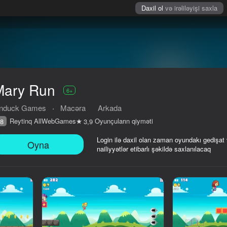
Daxil ol
və irəliləyişi saxla
Mary Run
6+
nduck Games
·
Macəra
Arkada
Reytinq AllWebGames
Oyunçuların qiyməti
8
3,9
Login ilə daxil olan zaman oyundakı gedişat
Oyna
nailiyyətlər etibarlı şəkildə saxlanılacaq
iyməti
6+