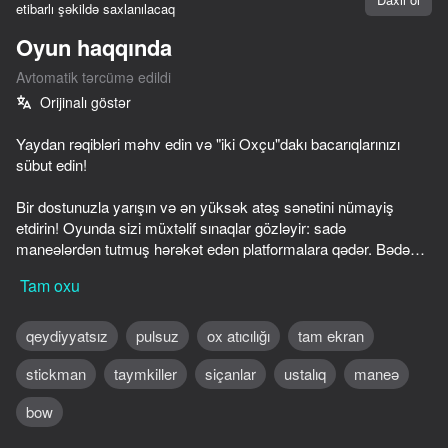
etibarlı şəkildə saxlanılacaq
Cihazı döndərin
Oyun haqqında
Oyun yalnız üfüqi
Avtomatik tərcümə edildi
rejimdə işləyir
Orijinalı göstər
Yaydan rəqibləri məhv edin və "iki Oxçu"dakı bacarıqlarınızı
sübut edin!
Bir dostunuzla yarışın və ən yüksək atəş sənətini nümayiş
etdirin! Oyunda sizi müxtəlif sınaqlar gözləyir: sadə
maneələrdən tutmuş hərəkət edən platformalara qədər. Bədənə
iki, ya da başına bir vuruş — və rəqib məğlub olur.
Tam oxu
Xarakterinizi kran və ya siçan ilə idarə edin.
qeydiyyatsız
pulsuz
ox atıcılığı
tam ekran
OYNA
stickman
taymkiller
siçanlar
ustalıq
maneə
66
65
70
56
bow
Army Vs Army
Build Fight
Ninja Obby Parkour
Chicken Stri