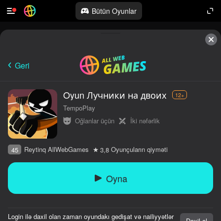
Bütün Oyunlar
Geri
Oyun Лучники на двоих
12+
TempoPlay
Oğlanlar üçün
İki nəfərlik
Reytinq AllWebGames
Oyunçuların qiyməti
45
3,8
Oyna
Login ilə daxil olan zaman oyundakı gedişat və nailiyyətlər
Daxil ol