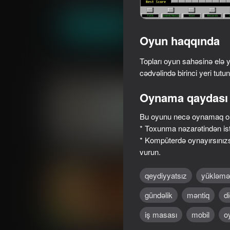
Sıralama
Qabarcıq
Andles Games
Oyna
Oyun haqqında
Topları oyun sahəsinə elə ye
Oxşar oyunlar
cədvəlində birinci yeri tutun
Oynama qaydası
Bu oyunu necə oynamaq ol
* Toxunma nəzarətindən isti
68
78
* Kompüterdə oynayırsınızs
Minetap Merge Clicker
Block Master - Super
vurun.
qeydiyyatsız
yükləmə
gündəlik
məntiq
d
iş masası
mobil
oy
78
67