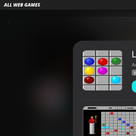
Geri
L
A
5
Lines 98 Old School
Reytinq AllWebGames
59
4,0
Oyunçuların q