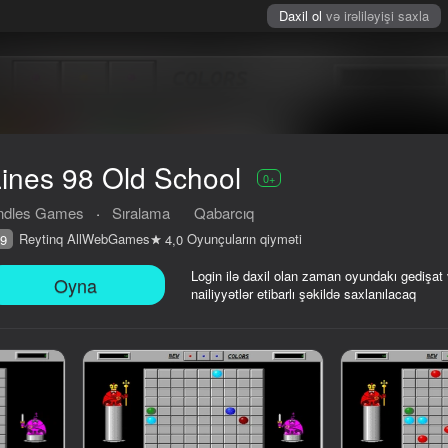
Daxil ol
və irəliləyişi saxla
ines 98 Old School
0+
ndles Games
·
Sıralama
Qabarcıq
Reytinq AllWebGames
Oyunçuların qiyməti
9
4,0
Login ilə daxil olan zaman oyundakı gedişat
Oyna
nailiyyətlər etibarlı şəkildə saxlanılacaq
iyməti
0+