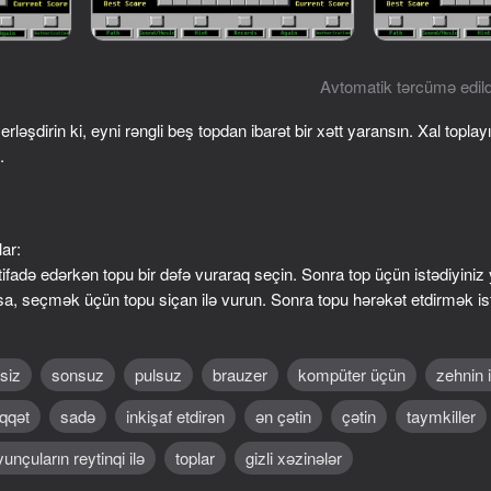
Avtomatik tərcümə edild
rləşdirin ki, eyni rəngli beş topdan ibarət bir xətt yaransın. Xal toplayı
.
ar:
fadə edərkən topu bir dəfə vuraraq seçin. Sonra top üçün istədiyiniz
68
48
a, seçmək üçün topu siçan ilə vurun. Sonra topu hərəkət etdirmək is
 Puzzle!
Diep io
Crazy Roll
siz
sonsuz
pulsuz
brauzer
kompüter üçün
zehnin 
iqqət
sadə
inkişaf etdirən
ən çətin
çətin
taymkiller
unçuların reytinqi ilə
toplar
gizli xəzinələr
63
81