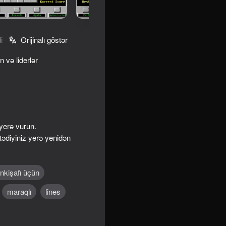
i
Orijinalı göstər
n və liderlər
 yerə vurun.
tədiyiniz yerə yenidən
inkişafı üçün
maraqlı
lines