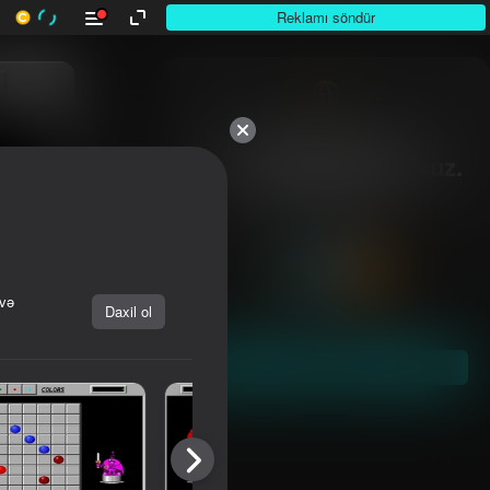
Reklamı söndür
10,000-dən çox

otuunlar. Hamısı pulsuz.

Hamısı sizin.
 və
Daxil ol
Başla