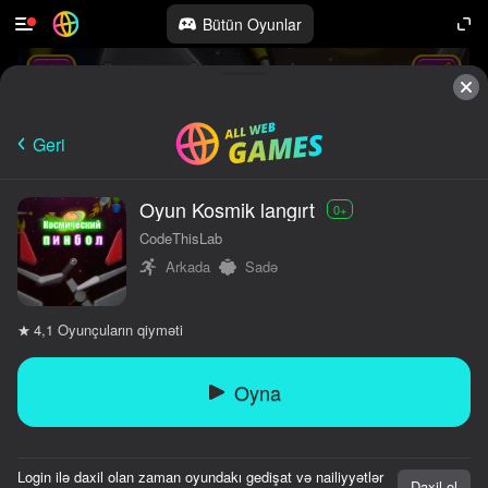
Bütün Oyunlar
Geri
Oyun Kosmik langırt
0+
CodeThisLab
Arkada
Sadə
Oyunçuların qiyməti
4,1
Oyna
Login ilə daxil olan zaman oyundakı gedişat və nailiyyətlər
Daxil ol