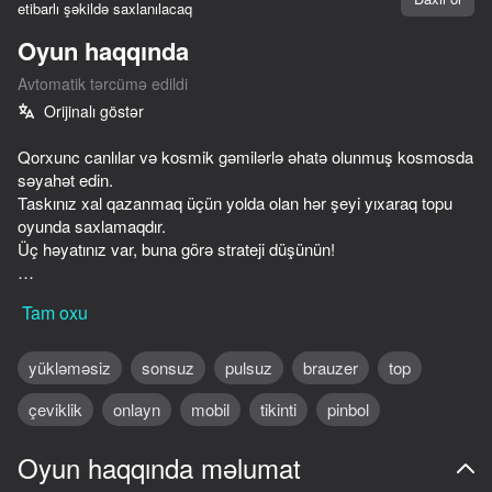
etibarlı şəkildə saxlanılacaq
Oyun haqqında
Avtomatik tərcümə edildi
Orijinalı göstər
Qorxunc canlılar və kosmik gəmilərlə əhatə olunmuş kosmosda
səyahət edin.
Taskınız xal qazanmaq üçün yolda olan hər şeyi yıxaraq topu
oyunda saxlamaqdır.
Üç həyatınız var, buna görə strateji düşünün!
Klaviaturanızdakı sol və sağ ox düymələrindən istifadə edərək
Tam oxu
üzgəclərinizi hərəkət etdirin. Mobil cihazda sadəcə ekranın sol
və ya sağ alt küncünə vurun.
yükləməsiz
sonsuz
pulsuz
brauzer
top
çeviklik
onlayn
mobil
tikinti
pinbol
Oyun haqqında məlumat