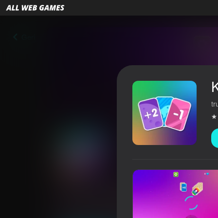
Geri
tr
Keep the Balance
4,2
Oyunçuların qiyməti
0+