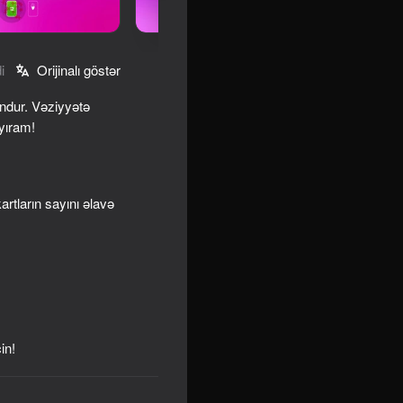
i
Orijinalı göstər
undur. Vəziyyətə
yıram!
tların sayını əlavə
ator
in!