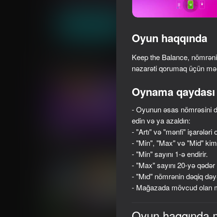
Tapmaca
Stolüstü
truelisgames
Oyna
Oyun haqqında
Keep the Balance, nömrənin
Oxşar oyunlar
nəzarəti qorumaq üçün mənti
Oynama qaydası
- Oyunun əsas nömrəsini d
edin və ya azaldın:
59
53
- "Artı" və "mənfi" işarələri 
Plinko Clicker
Ball Clicker
- "Min", "Max" və "Mid" kimi
- "Min" sayını 1-ə endirir.
- "Max" sayını 20-yə qədər ar
- "Mıd" nömrənin dəqiq dəyər
- Mağazada mövcud olan müx
76
Oyun haqqında 