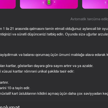
Avtomatik tərcümə edild
 1 ilə 21 arasında qalmasını təmin etməli olduğunuz əyləncəli bir oy
qinizi və sürətli düşüncənizi tətbiq edin. Oyunda sizə uğurlar arzula
əyişdirmək və balansı qorumaq üçün ümumi məbləğə əlavə edərək kar
39
44
olan kartlar, göstərilən dəyərə görə sayını artırır və ya azaldır.
Iphone clicker evolution
Minecraft Case Simul
 xüsusi kartlar nömrəni unikal şəkildə təsir edir:
tırır.
ini 10-a təyin edir.
təlif kart üslublarının kilidini açmaq üçün daha çox səviyyədən keç
44
48
məlumat