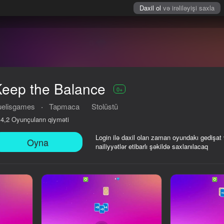
Daxil ol
və irəliləyişi saxla
Keep the Balance
0+
uelisgames
·
Tapmaca
Stolüstü
Oyunçuların qiyməti
4,2
Login ilə daxil olan zaman oyundakı gedişat
Oyna
nailiyyətlər etibarlı şəkildə saxlanılacaq