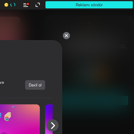
Reklamı söndür
10,000-dən çox

otuunlar. Hamısı pulsuz.

Hamısı sizin.
 və
Daxil ol
Başla