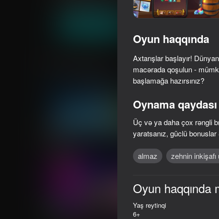
Sadə
Sıralama
Inlogic
Oyna
Oyun haqqında
Axtarışlar başlayır! Dünyan
Oxşar oyunlar
macərada qoşulun - mümkün 
başlamağa hazırsınız?
Oynama qaydası
Üç və ya daha çox rəngli br
62
57
yaratsanız, güclü bonuslar
Karlson
Plinko Clicker
almaz
zehnin inkişafı
Oyun haqqında 
Yaş reytinqi
74
55
6+