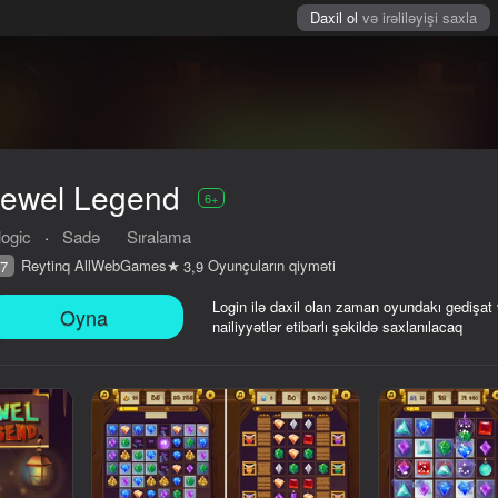
Daxil ol
və irəliləyişi saxla
Jewel Legend
6+
logic
·
Sadə
Sıralama
Reytinq AllWebGames
Oyunçuların qiyməti
7
3,9
Login ilə daxil olan zaman oyundakı gedişat
Oyna
nailiyyətlər etibarlı şəkildə saxlanılacaq
iyməti
6+