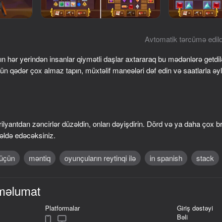
Avtomatik tərcümə edild
ın hər yerindən insanlar qiymətli daşlar axtararaq bu mədənlərə getdil
qədər çox almaz tapın, müxtəlif maneələri dəf edin və saatlarla əyl
ilyantdan zəncirlər düzəldin, onları dəyişdirin. Dörd və ya daha çox br
49
52
 əldə edəcəksiniz.
Stack Fire Ball
Geometry Vibes 3D
 üçün
məntiq
oyunçuların reytinqi ilə
in spanish
stack
məlumat
Platformalar
Giriş dəstəyi
53
51
Bəli