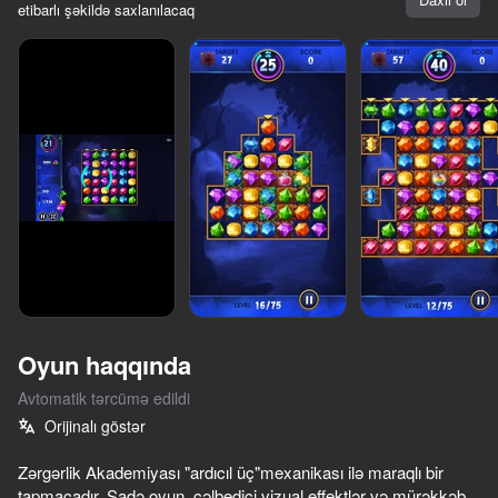
etibarlı şəkildə saxlanılacaq
Oyun haqqında
Avtomatik tərcümə edildi
10,000-dən çox oyun

Orijinalı göstər
Hamısı pulsuz

75
86
54
83
Hamısı sizin
Zərgərlik Akademiyası "ardıcıl üç"mexanikası ilə maraqlı bir
Block Puzzle - Blast Master
Match 3: Beautiful Village
Wish Simulator
tapmacadır. Sadə oyun, cəlbedici vizual effektlər və mürəkkəb