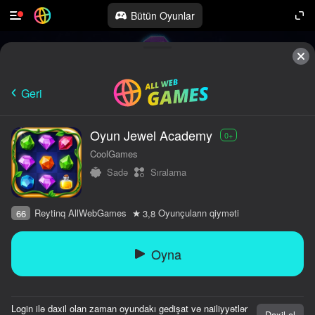
Bütün Oyunlar
Geri
Oyun Jewel Academy
0+
CoolGames
Sadə
Sıralama
Reytinq AllWebGames
Oyunçuların qiyməti
66
3,8
Oyna
Login ilə daxil olan zaman oyundakı gedişat və nailiyyətlər
Daxil ol