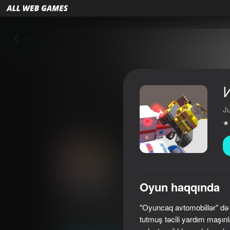
Geri
J
Oyun haqqında
Игрушечные Машинки
"Oyuncaq avtomobillər" də 
4,1
Oyunçuların qiyməti
6+
tutmuş təcili yardım maşınl