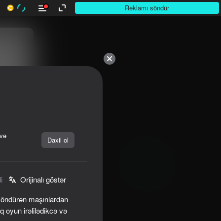
Reklamı söndür
 və
Daxil ol
i
Orijinalı göstər
nsöndürən maşınlardan
 oyun irəlilədikcə və