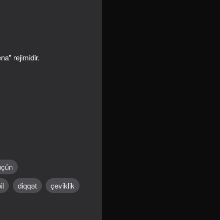
a" rejimidir.
18+
üçün
il
diqqət
çeviklik