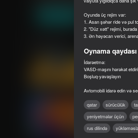
valyuta yığıldıqca daha ş
Oğlanlar üçün
Yarış
JustSomeGames
Oyunda üç rejim var:
Oyna
1. Asan şəhər ride və pul t
2. "Düz xətt" rejimi, burad
3. Ən həyəcan verici, aren
Oxşar oyunlar
Oynama qaydası
İdarəetmə:
VASD-maşını hərəkət etdir
Boşluq-yavaşlayın
61
66
Destruction Simulator 3D
TOYS: Crash Arena
Avtomobili idarə edin və seç
qatar
sürücülük
ta
yeniyetmələr üçün
pe
rus dilində
yükləməsi
61
61