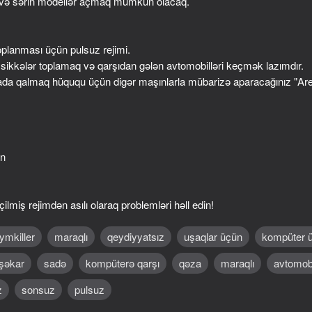
ık və sərin modellər açmaq mümkün olacaq.
oplanması üçün pulsuz rejimi.
a sikkələr toplamaq və qarşıdan gələn avtomobilləri keçmək lazımdır.
ada qalmaq hüququ üçün digər maşınlarla mübarizə aparacağınız "Aren
in
60
48
Blocky Bike Madness
Melon Dismounting
ilmiş rejimdən asılı olaraq problemləri həll edin!
ymkiller
maraqlı
qeydiyyatsız
uşaqlar üçün
kompüter 
şəkar
sadə
kompüterə qarşı
qəza
maraqlı
avtomob
z
sonsuz
pulsuz
52
16+
49