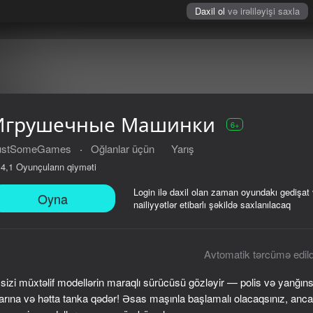
Daxil ol
və irəliləyişi saxla
Игрушечные Машинки
6+
ustSomeGames
·
Oğlanlar üçün
Yarış
Oyunçuların qiyməti
4,1
Login ilə daxil olan zaman oyundakı gedişat
Oyna
nailiyyətlər etibarlı şəkildə saxlanılacaq
Avtomatik tərcümə edild
sizi müxtəlif modellərin maraqlı sürücüsü gözləyir — polis və yanğı
arına və hətta tanka qədər! Əsas maşınla başlamalı olacaqsınız, ancaq