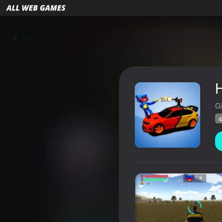
Geri
G
4
Huggy Wuggy Road
Reytinq AllWebGames
47
4,3
Oyunçuların q