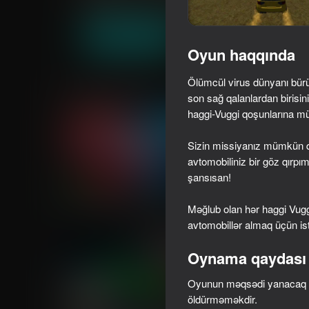
Oğlanlar üçün
Yarış
GingerPlay
Oyna
Oyun haqqında
Ölümcül virus dünyanı bürüd
Oxşar oyunlar
son sağ qalanlardan birisi
haggi-Vuggi qoşunlarına mü
Sizin missiyanız mümkün q
avtomobiliniz bir göz qırpı
şansısan!
74
58
Dangerous race for two
Impostor but Huggy
Məğlub olan hər haggi Vugg
avtomobillər almaq üçün ist
Oynama qaydası
Oyunun məqsədi yanacaq 
öldürməməkdir.
67
66