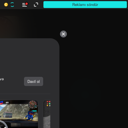
Reklamı söndür
 və
Daxil ol