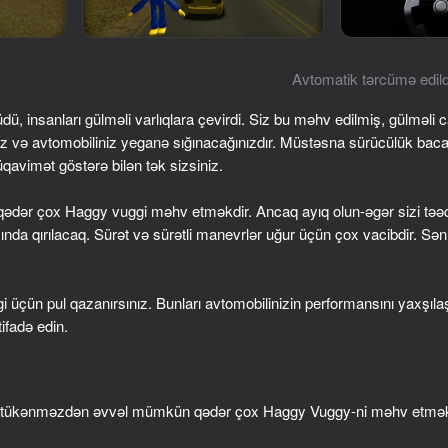
Avtomatik tərcümə edild
ü, insanları gülməli varlıqlara çevirdi. Siz bu məhv edilmiş, gülməli c
niz və avtomobiliniz yeganə sığınacağınızdır. Müstəsna sürücülük baca
qavimət göstərə bilən tək sizsiniz.
ədər çox Haggy vuggi məhv etməkdir. Ancaq ayıq olun-əgər sizi təəc
mında qırılacaq. Sürət və sürətli manevrlər uğur üçün çox vacibdir. Sə
53
70
 Wuggy
Chasing traffic
Survival Race: Destro
i üçün pul qazanırsınız. Bunları avtomobilinizin performansını yaxşıl
simulator!
ifadə edin.
tükənməzdən əvvəl mümkün qədər çox Haggy Vuggy-ni məhv etmə
70
69