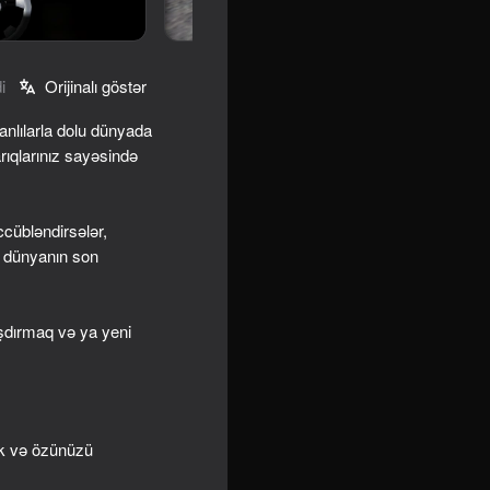
i
Orijinalı göstər
anlılarla dolu dünyada
rıqlarınız sayəsində
cübləndirsələr,
n dünyanın son
ying
aşdırmaq və ya yeni
k və özünüzü