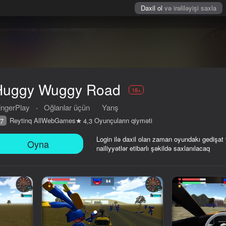
Daxil ol
və irəliləyişi saxla
Huggy Wuggy Road
18+
ingerPlay
·
Oğlanlar üçün
Yarış
Reytinq AllWebGames
Oyunçuların qiyməti
7
4,3
Login ilə daxil olan zaman oyundakı gedişat
Oyna
nailiyyətlər etibarlı şəkildə saxlanılacaq
iyməti
18+