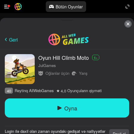
Bütün Oyunlar
Geri
Oyun Hill Climb Moto
6+
JulGames
Oğlanlar üçün
Yarış
Reytinq AllWebGames
Oyunçuların qiyməti
40
4,0
Oyna
Login ilə daxil olan zaman oyundakı gedişat və nailiyyətlər
Daxil ol