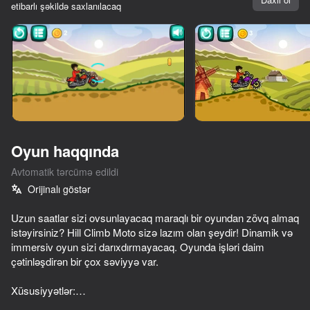
etibarlı şəkildə saxlanılacaq
Cihazı döndərin
Oyun yalnız üfüqi
rejimdə işləyir
Oyun haqqında
Avtomatik tərcümə edildi
Orijinalı göstər
Uzun saatlar sizi ovsunlayacaq maraqlı bir oyundan zövq almaq
istəyirsiniz? Hill Climb Moto sizə lazım olan şeydir! Dinamik və
immersiv oyun sizi darıxdırmayacaq. Oyunda işləri daim
OYNA
çətinləşdirən bir çox səviyyə var.
77
65
56
Xüsusiyyətlər:
Enduro Cross Motorsport
Mad Skills Motocross 2 Eat.Sleep.Repeat
Traffic Gap: Merge Rush
* İntensiv oyun