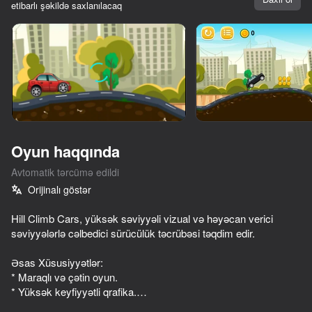
etibarlı şəkildə saxlanılacaq
Cihazı döndərin
Oyun yalnız üfüqi
rejimdə işləyir
Oyun haqqında
Avtomatik tərcümə edildi
Orijinalı göstər
Hill Climb Cars, yüksək səviyyəli vizual və həyəcan verici
səviyyələrlə cəlbedici sürücülük təcrübəsi təqdim edir.
OYNA
Əsas Xüsusiyyətlər:
* Maraqlı və çətin oyun.
73
74
70
* Yüksək keyfiyyətli qrafika.
Supercar Battle: 2 Player Racing Game
Dangerous race for two
Traffic Gap: Merge Rush
* Yalnız 30 Maraqlı səviyyəsi.