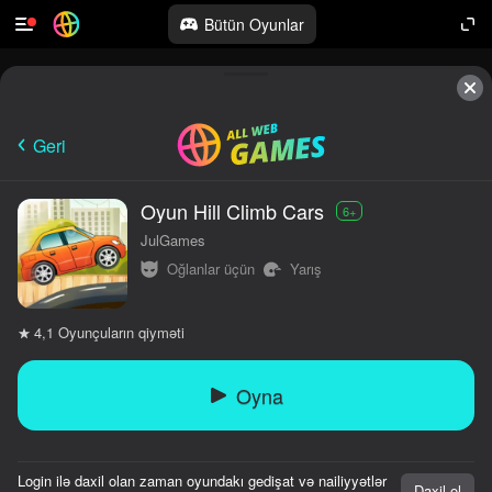
Bütün Oyunlar
Geri
Oyun Hill Climb Cars
6+
JulGames
Oğlanlar üçün
Yarış
Oyunçuların qiyməti
4,1
Oyna
Login ilə daxil olan zaman oyundakı gedişat və nailiyyətlər
Daxil ol