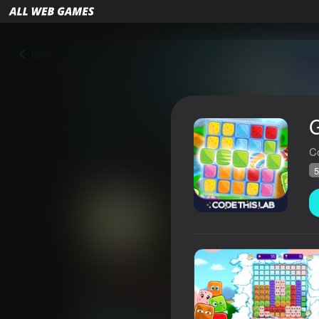
Geri
C
5
Gummy Blocks Evolution
Reytinq AllWebGames
55
4,2
Oyunçuların q