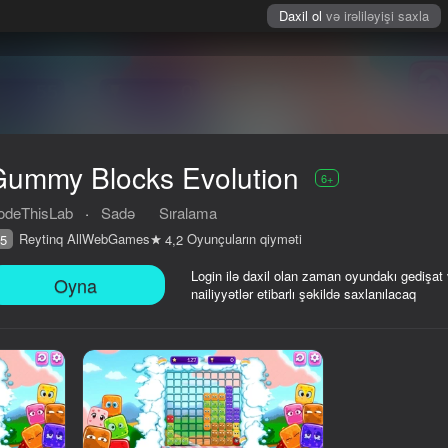
Daxil ol
və irəliləyişi saxla
Gummy Blocks Evolution
6+
odeThisLab
·
Sadə
Sıralama
Reytinq AllWebGames
Oyunçuların qiyməti
5
4,2
Login ilə daxil olan zaman oyundakı gedişat
Oyna
nailiyyətlər etibarlı şəkildə saxlanılacaq
iyməti
6+