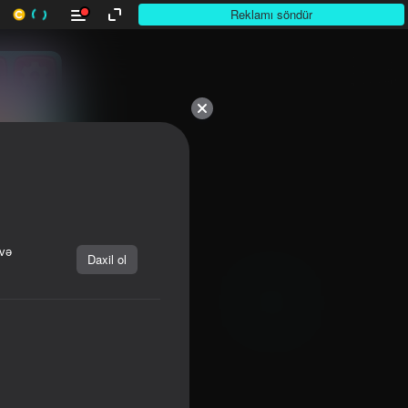
Reklamı söndür
 və
Daxil ol