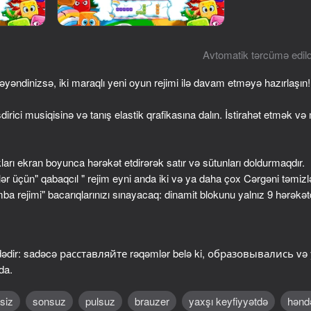
Avtomatik tərcümə edild
ndinizsə, iki maraqlı yeni oyun rejimi ilə davam etməyə hazırlaşın!
rici musiqisinə və tanış elastik qrafikasına dalın. İstirahət etmək v
kları ekran boyunca hərəkət etdirərək satır və sütunları doldurmaqdır.
r üçün" qabaqcıl " rejim eyni anda iki və ya daha çox Cərgəni təmi
78
77
omba rejimi" bacarıqlarınızı sınayacaq: dinamit blokunu yalnız 9 hərəkət
st
Wood Block Classic
Blocks and that's it
dədir: sadəcə расставляйте rəqəmlər belə ki, образовывались v
da.
51
77
siz
sonsuz
pulsuz
brauzer
yaxşı keyfiyyətdə
hənd