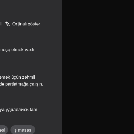
i
Orijinalı göstər
ə məşq etmək vaxtı
zləmək üçün zəhmli
də partlatmağa çalışın.
ə ya удалялись tam
əsi
iş masası