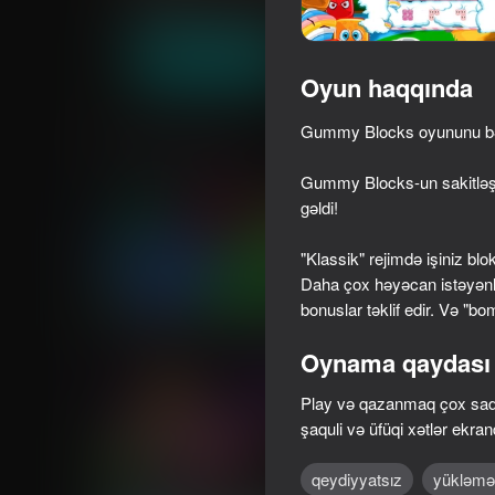
Sadə
Sıralama
CodeThisLab
Oyna
Oyun haqqında
Gummy Blocks oyununu bəyə
Oxşar oyunlar
Gummy Blocks-un sakitləşdi
gəldi!
"Klassik" rejimdə işiniz blo
Daha çox həyəcan istəyənlə
78
84
bonuslar təklif edir. Və "b
Block Master - Super Puzzle!
Pixel Flow: Color Bla
Oynama qaydası
Play və qazanmaq çox sa
şaquli və üfüqi xətlər ekran
73
75
qeydiyyatsız
yükləmə