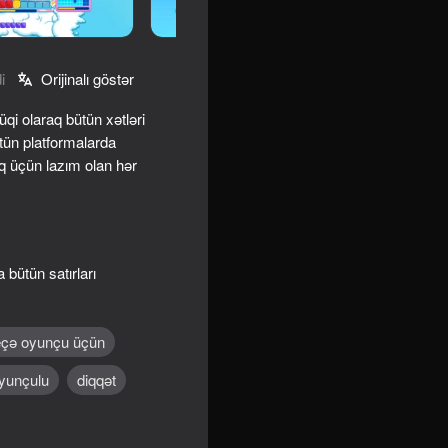
i
Orijinalı göstər
i olaraq bütün xətləri
ün platformalarda
aq üçün lazım olan hər
bütün satırları
t
eçə oyunçu üçün
yunçulu
diqqət