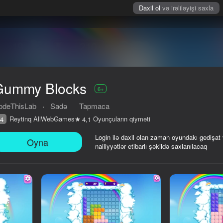
Daxil ol
və irəliləyişi saxla
Gummy Blocks
6+
odeThisLab
·
Sadə
Tapmaca
Reytinq AllWebGames
Oyunçuların qiyməti
4
4,1
Login ilə daxil olan zaman oyundakı gedişat
Oyna
nailiyyətlər etibarlı şəkildə saxlanılacaq
iyməti
6+