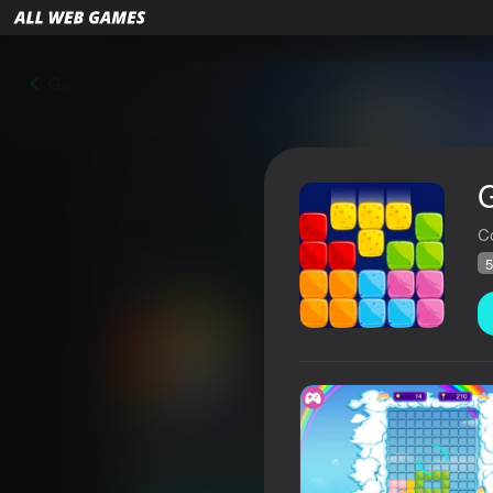
Geri
C
5
Gummy Blocks
Reytinq AllWebGames
54
4,1
Oyunçuların q