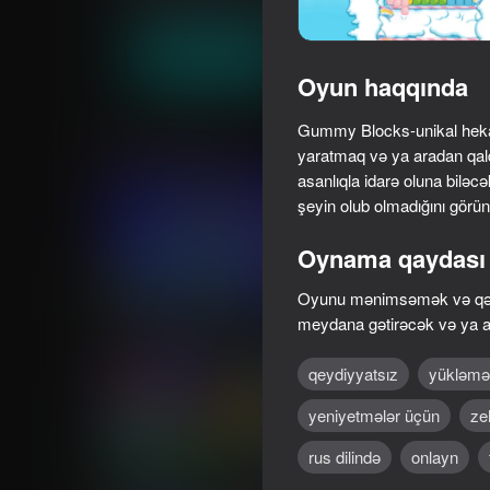
Sadə
Tapmaca
CodeThisLab
Oyna
Oyun haqqında
Gummy Blocks-unikal hekayə
Oxşar oyunlar
yaratmaq və ya aradan qal
asanlıqla idarə oluna biləc
şeyin olub olmadığını görün
Oynama qaydası
74
86
Oyunu mənimsəmək və qələbə
Block Blast Master
Block Blast 2048
meydana gətirəcək və ya ar
qeydiyyatsız
yükləmə
yeniyetmələr üçün
ze
rus dilində
onlayn
77
78