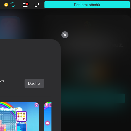
Reklamı söndür
10,000-dən çox

otuunlar. Hamısı pulsuz.

Hamısı sizin.
 və
Daxil ol
Başla