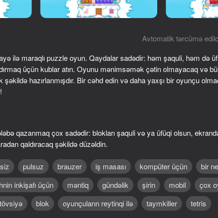
Avtomatik tərcümə edild
 ilə maraqlı puzzle oyun. Qaydalar sadədir: həm şaquli, həm də üfüq
dırmaq üçün kublar atın. Oyunu mənimsəmək çətin olmayacaq və büt
ək şəkildə hazırlanmışdır. Bir cəhd edin və daha yaxşı bir oyunçu olm
!
78
84
 qazanmaq çox sadədir: blokları şaquli və ya üfüqi olsun, ekranda 
Block Master - Super Puzzle!
Pixel Flow: Color Blas
adan qaldıracaq şəkildə düzəldin.
siz
pulsuz
brauzer
iş masası
kompüter üçün
bir n
hnin inkişafı üçün
məntiq
gündəlik
şirin
mobil
çox o
tövsiyə
blok
oyunçuların reytinqi ilə
taymkiller
tetris
77
75