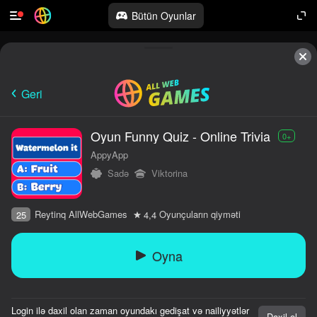
Bütün Oyunlar
Geri
Oyun Funny Quiz - Online Trivia
0+
AppyApp
Sadə
Viktorina
Reytinq AllWebGames
Oyunçuların qiyməti
25
4,4
Oyna
Login ilə daxil olan zaman oyundakı gedişat və nailiyyətlər
Daxil ol