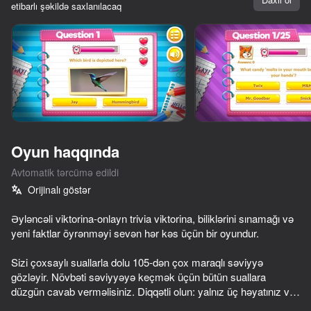
etibarlı şəkildə saxlanılacaq
Cihazı döndərin
Oyun yalnız üfüqi
rejimdə işləyir
Oyun haqqında
Avtomatik tərcümə edildi
Orijinalı göstər
Əyləncəli viktorina-onlayn trivia viktorina, biliklərini sınamağı və
yeni faktlar öyrənməyi sevən hər kəs üçün bir oyundur.
OYNA
Sizi çoxsaylı suallarla dolu 105-dən çox maraqlı səviyyə
gözləyir. Növbəti səviyyəyə keçmək üçün bütün suallara
69
52
55
düzgün cavab verməlisiniz. Diqqətli olun: yalnız üç həyatınız və
Neon Tower
Escape from the Laser
Obby, But You Get Trolled
məhdud vaxtınız var. Uğursuz olsanız narahat olmayın-hər