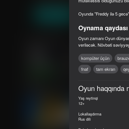
mütəxəssis olduğunuzu bil
Tapmaca
Viktorina
Bro_Games
Oyunda "Freddy ilə 5 gecə"
Oyna
Oynama qaydası
Oxşar oyunlar
Oyun zamanı Oyun dünyası 
veriləcək. Növbəti səviyyə
kompüter üçün
brauz
fnaf
tam ekran
qe
66
69
Five Nights at Freddy's
FNAF Alchemy: Craf
Oyun haqqında 
Remaster
animatronics!
Yaş reytinqi
12+
Lokallaşdırma
Rus dili
60
73