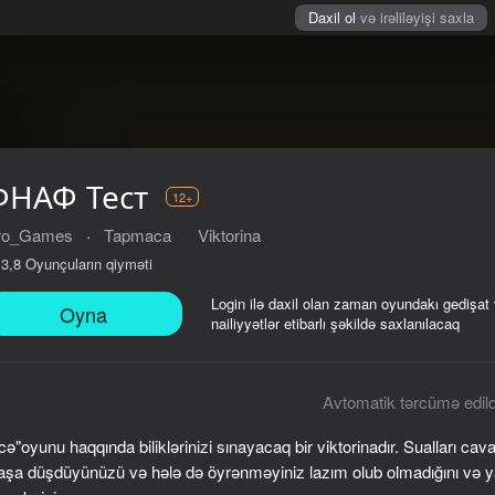
Daxil ol
və irəliləyişi saxla
ФНАФ Тест
12+
ro_Games
·
Tapmaca
Viktorina
Oyunçuların qiyməti
3,8
Login ilə daxil olan zaman oyundakı gedişat
Oyna
nailiyyətlər etibarlı şəkildə saxlanılacaq
Avtomatik tərcümə edild
cə"oyunu haqqında biliklərinizi sınayacaq bir viktorinadır. Sualları ca
a düşdüyünüzü və hələ də öyrənməyiniz lazım olub olmadığını və ya 