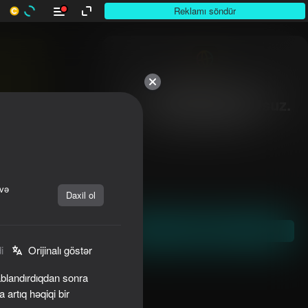
Reklamı söndür
10,000-dən çox

otuunlar. Hamısı pulsuz.

Hamısı sizin.
 və
Daxil ol
Başla
i
Orijinalı göstər
vablandırdıqdan sonra
artıq həqiqi bir