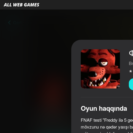
Geri
B
Oyun haqqında
ФНАФ Тест
FNAF testi "Freddy ilə 5 ge
3,8
Oyunçuların qiyməti
12+
mövzunu nə qədər yaxşı baş