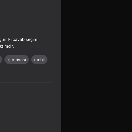
çün iki cavab seçimi
azımdır.
iş masası
mobil
om Night