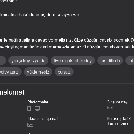
əcəksiniz.
kainatına həsr olunmuş dörd səviyyə var.
ilə bağlı suallara cavab verməlisiniz. Sizə düzgün cavabı seçmək ü
yə girişi açmaq üçün cari mərhələdə ən azı 9 düzgün cavab vermək l
er
yaxşı keyfiyyətdə
five nights at freddy
rus dilində
fnf
ydiyyatsız
yükləməsiz
pulsuz
61
65
t
Five Nights at Freddy's 3
UCN - Ultimate Cust
məlumat
Remaster
Platformalar
Giriş dəstəyi
Bəli
Ekranın istiqaməti
Buraxılış tarixi
Jun 11, 2022
64
16+
55