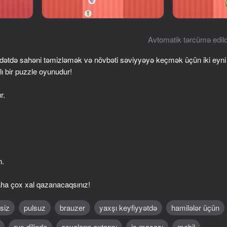
Avtomatik tərcümə edild
dətdə sahəni təmizləmək və növbəti səviyyəyə keçmək üçün iki eyn
ı bir puzzle oyunudur!
r.
56
49
Sort
Match 2 & Clear: Eat All Foods
Stack Fire Ball
n.
daha çox xal qazanacaqsınız!
siz
pulsuz
brauzer
yaxşı keyfiyyətdə
hamilələr üçün
74
68
rus dilində
əşyaların axtarışı
iş masası
mobil