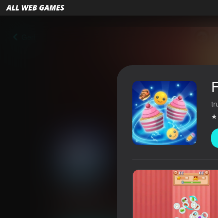
Geri
F
tr
FindPair
3,7
Oyunçuların qiyməti
0+