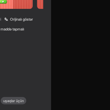
i
Orijinalı göstər
i maddə tapmalı
uşaqlar üçün