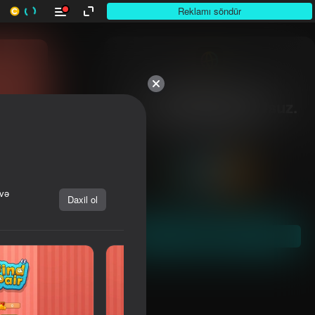
Reklamı söndür
10,000-dən çox

otuunlar. Hamısı pulsuz.

Hamısı sizin.
 və
Daxil ol
Başla