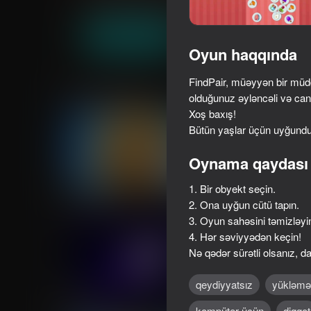
Tapmaca
Stolüstü
truelisgames
Oyna
Oyun haqqında
FindPair, müəyyən bir müd
Oxşar oyunlar
olduğunuz əyləncəli və canl
Xoş baxış!
Bütün yaşlar üçün uyğundu
Oynama qaydası
53
74
1. Bir obyekt seçin.
Cookie Clicker
Yarn Weaving: Duck 
2. Ona uyğun cütü tapın.
3. Oyun sahəsini təmizləyi
4. Hər səviyyədən keçin!
Nə qədər sürətli olsanız, 
qeydiyyatsız
yükləmə
32
36
kompüter üçün
diqqət