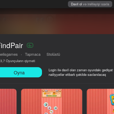
Daxil ol
və irəliləyişi saxla
indPair
0+
uelisgames
·
Tapmaca
Stolüstü
Oyunçuların qiyməti
3,7
Login ilə daxil olan zaman oyundakı gedişat
Oyna
nailiyyətlər etibarlı şəkildə saxlanılacaq